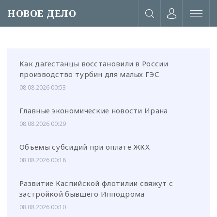
НОВОЕ ДЕЛО
Как дагестанцы восстановили в России
производство турбин для малых ГЭС
08.08.2026 00:53
Главные экономические новости Ирана
08.08.2026 00:29
Объемы субсидий при оплате ЖКХ
08.08.2026 00:18
Развитие Каспийской флотилии свяжут с
или через соц. сети
застройкой бывшего Ипподрома
08.08.2026 00:10