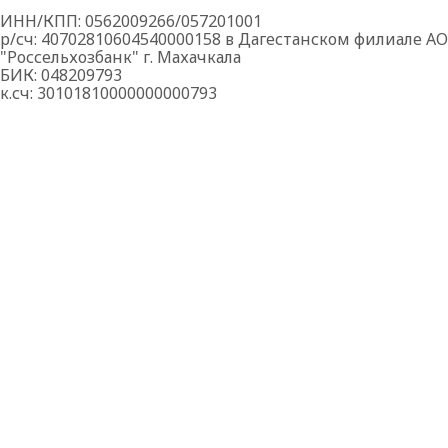
ИНН/КПП: 0562009266/057201001
р/сч: 40702810604540000158 в Дагестанском филиале АО
"Россельхозбанк" г. Махачкала
БИК: 048209793
к.сч: 30101810000000000793