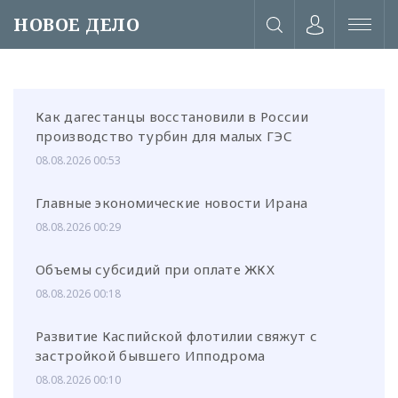
НОВОЕ ДЕЛО
Как дагестанцы восстановили в России
производство турбин для малых ГЭС
08.08.2026 00:53
Главные экономические новости Ирана
08.08.2026 00:29
Объемы субсидий при оплате ЖКХ
08.08.2026 00:18
Развитие Каспийской флотилии свяжут с
или через соц. сети
застройкой бывшего Ипподрома
08.08.2026 00:10