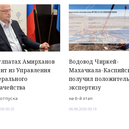
улпатах Амирханов
Водовод Чиркей-
ит из Управления
Махачкала-Каспийс
ерального
получил положител
ачейства
экспертизу
 отпуска
на 6-й этап
026 00:25
06.08.2026 00:19