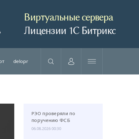
рт
delopr
РЭО проверяли по
поручению ФСБ
06.08.2026 00:30