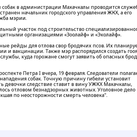
и собак в администрации Махачкалы проводится служе
тстранен начальник городского управления ЖКХ, а его
жба мэрии.
ельный участок под строительство специализированно
щитными организациями «Зоолайф» и «Эколайф».
ные рейды для отлова свор бродячих псов. Их планиру
ии и вакцинации. Также мэр распорядился создать гоо
лужбы, куда горожане смогут заявить об опасных бро
оспекте Петра I вчера, 19 февраля. Следователи полага
е нападения собак. Точную причину гибели установит
ь девочки следствие ставит в вину УЖКХ Махачкалы,
ось отловом безнадзорных животных. Уголовное дело
екшая по неосторожности смерть человека".