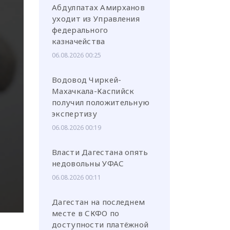
Абдулпатах Амирханов
уходит из Управления
федерального
казначейства
06.08.2026 00:25
или через соц. сети
Водовод Чиркей-
Махачкала-Каспийск
получил положительную
экспертизу
06.08.2026 00:19
Власти Дагестана опять
недовольны УФАС
06.08.2026 00:11
Дагестан на последнем
месте в СКФО по
доступности платёжной