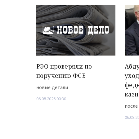
РЭО проверяли по
Абд
поручению ФСБ
уход
фед
новые детали
казн
06.08.2026 00:30
после
06.08.2