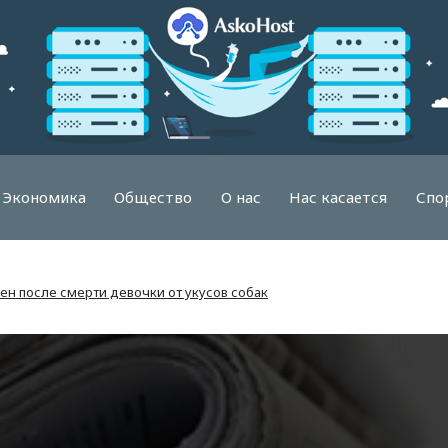
Экономика
Общество
О нас
Нас касается
Спо
н после смерти девочки от укусов собак