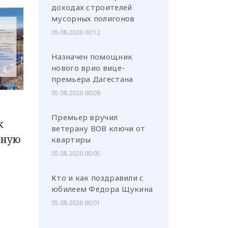
доходах строителей
мусорных полигонов
05.08.2026 00:12
Назначен помощник
нового врио вице-
премьера Дагестана
05.08.2026 00:09
Премьер вручил
к
ветерану ВОВ ключи от
ьную
квартиры
05.08.2026 00:05
Кто и как поздравили с
юбилеем Фёдора Щукина
05.08.2026 00:01