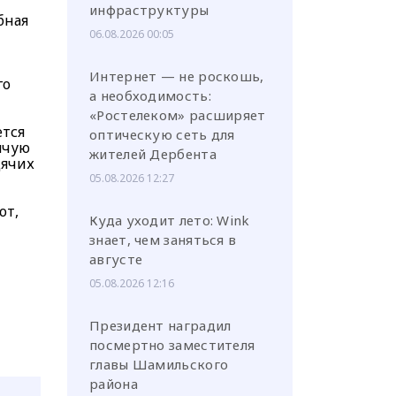
инфраструктуры
бная
06.08.2026 00:05
Интернет — не роскошь,
го
а необходимость:
«Ростелеком» расширяет
ется
оптическую сеть для
ячую
жителей Дербента
дячих
05.08.2026 12:27
ют,
Куда уходит лето: Wink
знает, чем заняться в
августе
05.08.2026 12:16
Президент наградил
посмертно заместителя
главы Шамильского
района