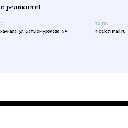
е редакции!
ЕС
ПОЧТА
ахачкала, ул. Батырмурзаева, 64
n-delo@mail.ru