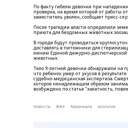
По факту гибели девочки при нападени
проверка, на время которой от работы о
заместитель уволен, сообщает пресс-слу
После трагедии власти определили зем
приюта для бездомных животных зооза
В городе будут проводиться круглосуточ
доставлять в питомники для стерилизац
линию Единой дежурно-диспетчерской с
животных.
Тело 9-летней девочки обнаружили на пр
что ребенок умер от укусов в результат
судебно-медицинская экспертиза. Смерт
которое ненадлежащим образом занимал
возбуждено по статье "халатность, повл
Новости
ЖКХ
Махачкала
экология