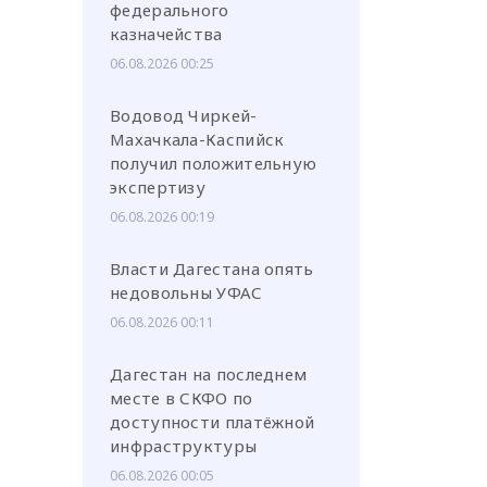
федерального
казначейства
06.08.2026 00:25
Водовод Чиркей-
Махачкала-Каспийск
или через соц. сети
получил положительную
экспертизу
06.08.2026 00:19
Власти Дагестана опять
недовольны УФАС
06.08.2026 00:11
Дагестан на последнем
месте в СКФО по
доступности платёжной
инфраструктуры
06.08.2026 00:05