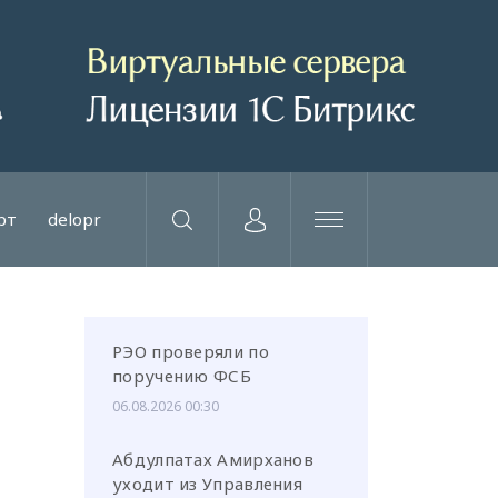
рт
delopr
РЭО проверяли по
поручению ФСБ
06.08.2026 00:30
Абдулпатах Амирханов
уходит из Управления