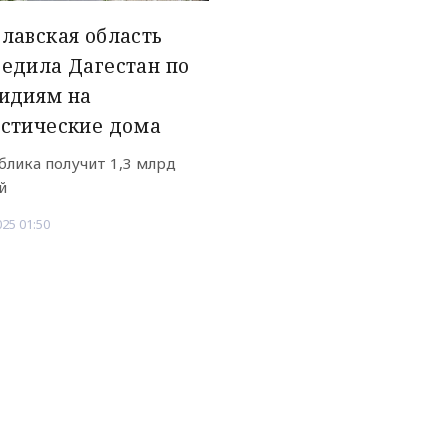
лавская область
едила Дагестан по
идиям на
истические дома
блика получит 1,3 млрд
й
025 01:50