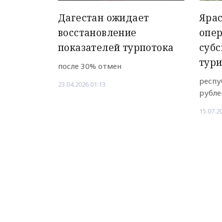
Дагестан ожидает
Ярас
восстановление
опер
показателей турпотока
субс
тур
после 30% отмен
респу
23.04.2026 01:13
рубле
15.07.2