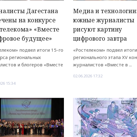
налисты Дагестана
Медиа и технологии
чены на конкурсе
южные журналисты
телекома» «Вместе
рисуют картину
фровое будущее»
цифрового завтра
елеком» подвел итоги 15-го
«Ростелеком» подвел итоги
рса региональных
регионального этапа XV ко
листов и блогеров «Вместе
журналистов «Вместе в ...
02.06.2026 17:32
026 15:34