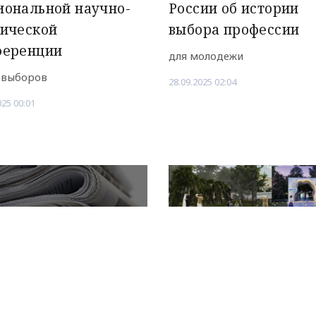
иональной научно-
России об истории
нической
выбора профессии
ференции
для молодежи
 выборов
28.09.2025 02:04
025 00:01
Рекламодателям
а Дагестана
Избербаш выиграл, 