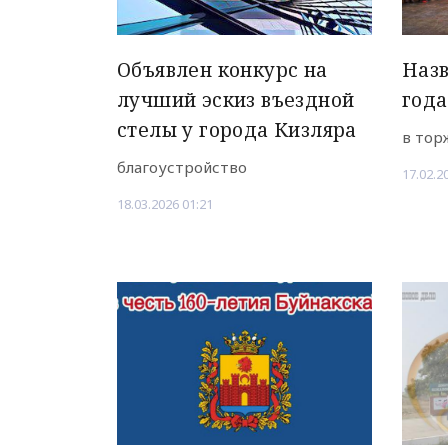
Объявлен конкурс на
Назв
лучший эскиз въездной
года
стелы у города Кизляра
в тор
благоустройство
17.02.2
18.03.2026 01:21