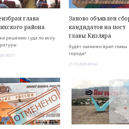
избран глава
Заново объявлен сбо
ихского района
кандидатов на пост
главы Кизляра
ки решению суда по иску
уратуры
будет назначен врип главы
города?
025 00:57
21.10.2025 00:04