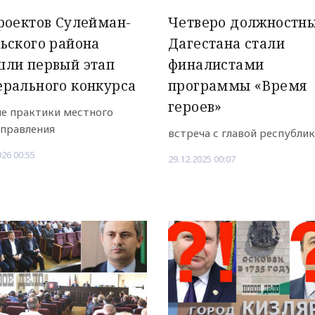
роектов Сулейман-
Четверо должностн
ьского района
Дагестана стали
шли первый этап
финалистами
рального конкурса
программы «Время
героев»
е практики местного
правления
встреча с главой республи
026 00:55
29.12.2025 00:07