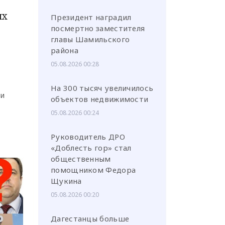
ых
Президент наградил
посмертно заместителя
главы Шамильского
района
05.08.2026 00:28
На 300 тысяч увеличилось
ки
объектов недвижимости
05.08.2026 00:24
Руководитель ДРО
«Доблесть гор» стал
общественным
помощником Федора
Щукина
05.08.2026 00:20
Дагестанцы больше