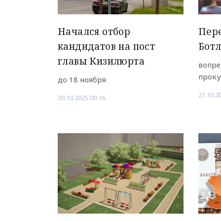
Начался отбор
Пере
кандидатов на пост
Ботл
главы Кизилюрта
вопре
прок
до 18 ноября
21.10.2
30.10.2025 00:16