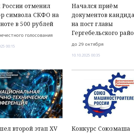
 России отменил
Начался приём
ор символа СКФО на
документов кандида
ноте в 500 рублей
на пост главы
Гергебельского рай
 нечестного голосования
до 29 октября
025 00:15
10.10.2025 00:35
ел второй этап XV
Конкурс Союзмаша