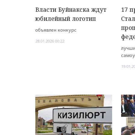
Власти Буйнакска ждут
17 п
юбилейный логотип
Стал
про
объявлен конкурс
феде
28.01.2026 00:22
лучши
самоу
19.01.2