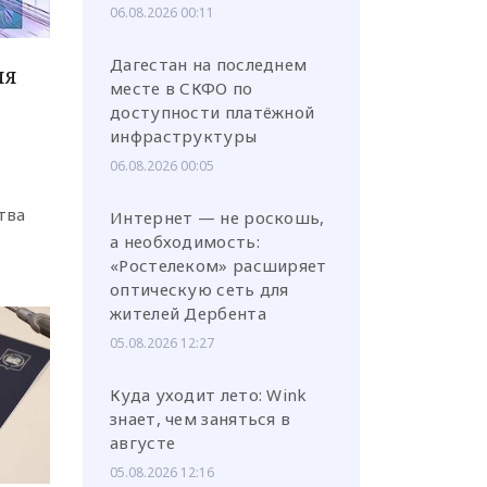
06.08.2026 00:11
Дагестан на последнем
ля
месте в СКФО по
доступности платёжной
инфраструктуры
06.08.2026 00:05
тва
Интернет — не роскошь,
а необходимость:
«Ростелеком» расширяет
оптическую сеть для
жителей Дербента
05.08.2026 12:27
Куда уходит лето: Wink
знает, чем заняться в
августе
05.08.2026 12:16