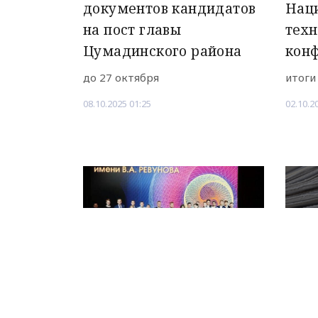
документов кандидатов
Нац
на пост главы
тех
Цумадинского района
кон
до 27 октября
итоги
08.10.2025 01:25
02.10.2
НОВОЕ ДЕЛО
новости, политика, экономика
В Москве обсудили
Глав