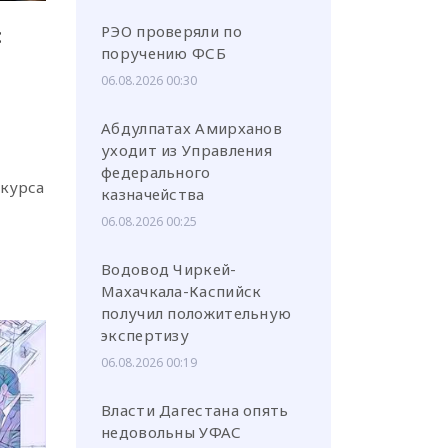
РЭО проверяли по
:
поручению ФСБ
06.08.2026 00:30
Абдулпатах Амирханов
или через соц. сети
уходит из Управления
федерального
нкурса
казначейства
06.08.2026 00:25
Водовод Чиркей-
Махачкала-Каспийск
получил положительную
экспертизу
06.08.2026 00:19
Власти Дагестана опять
недовольны УФАС