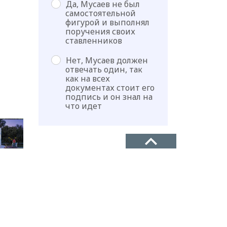
Да, Мусаев не был
самостоятельной
фигурой и выполнял
поручения своих
ставленников
Нет, Мусаев должен
отвечать один, так
как на всех
документах стоит его
подпись и он знал на
что идет
ТЕЛЕФОН
+7(8722)67-03-47
АДРЕС
а