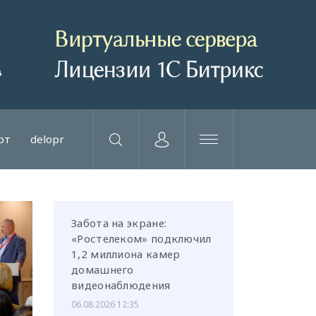
рт
delopr
Забота на экране:
«Ростелеком» подключил
1,2 миллиона камер
домашнего
видеонаблюдения
06.08.2026 12:35