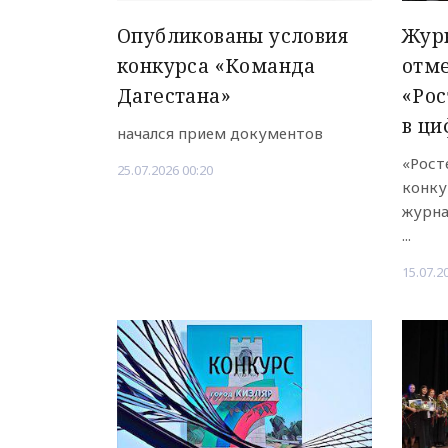
Опубликованы условия
Жур
конкурса «Команда
отме
Дагестана»
«Рос
в ци
начался прием документов
«Рост
25.07.2026 00:20
конку
журна
...
15.07.2