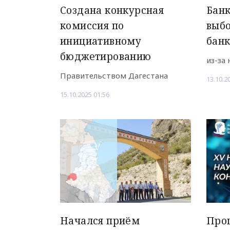
Создана конкурсная
Банк
комиссия по
выб
инициативному
банк
бюджетированию
из-за
Правительством Дагестана
13.10.2
15.10.2025 01:56
Начался приём
Прош