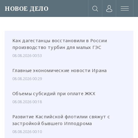
НОВОЕ ДЕЛО
Как дагестанцы восстановили в России
производство турбин для малых ГЭС
08.08.2026 00:53
Главные экономические новости Ирана
08.08.2026 00:29
Объемы субсидий при оплате ЖКХ
08.08.2026 00:18
Развитие Каспийской флотилии свяжут с
или через соц. сети
застройкой бывшего Ипподрома
08.08.2026 00:10