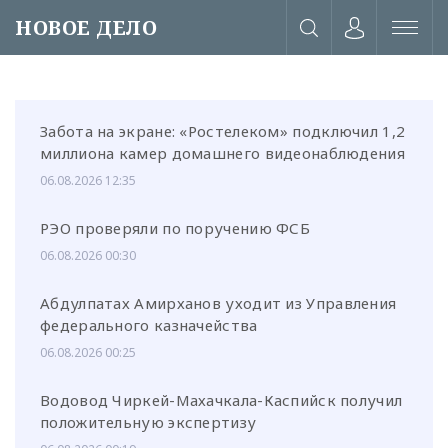
НОВОЕ ДЕЛО
Забота на экране: «Ростелеком» подключил 1,2
миллиона камер домашнего видеонаблюдения
06.08.2026 12:35
РЭО проверяли по поручению ФСБ
06.08.2026 00:30
Абдулпатах Амирханов уходит из Управления
федерального казначейства
06.08.2026 00:25
или через соц. сети
Водовод Чиркей-Махачкала-Каспийск получил
положительную экспертизу