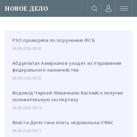
НОВОЕ ДЕЛО
РЭО проверяли по поручению ФСБ
06.08.2026 00:30
Абдулпатах Амирханов уходит из Управления
федерального казначейства
06.08.2026 00:25
Водовод Чиркей-Махачкала-Каспийск получил
положительную экспертизу
06.08.2026 00:19
или через соц. сети
Власти Дагестана опять недовольны УФАС
06.08.2026 00:11