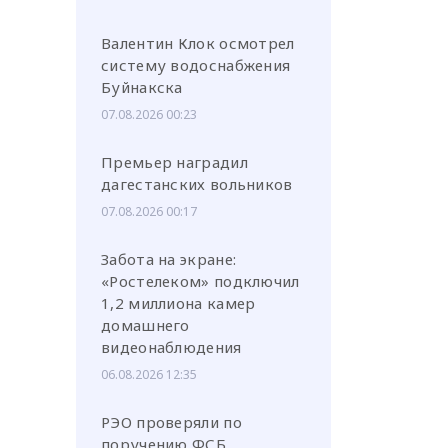
Валентин Клок осмотрел
систему водоснабжения
Буйнакска
07.08.2026 00:23
Премьер наградил
дагестанских вольников
07.08.2026 00:17
Забота на экране:
«Ростелеком» подключил
1,2 миллиона камер
домашнего
видеонаблюдения
06.08.2026 12:35
РЭО проверяли по
поручению ФСБ