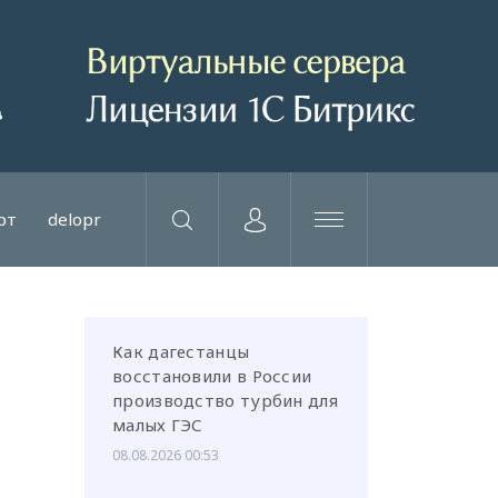
рт
delopr
Как дагестанцы
восстановили в России
производство турбин для
малых ГЭС
08.08.2026 00:53