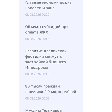
Главные экономические
новости Ирана
08.08.2026 00:29
Объемы субсидий при
оплате ЖКХ
или через соц. сети
08.08.2026 00:18
Развитие Каспийской
флотилии свяжут с
застройкой бывшего
Ипподрома
08.08.2026 00:10
80 тысяч граждан
получили 2,9 млрд рублей
08.08.2026 00:05
Муслим Телякавов