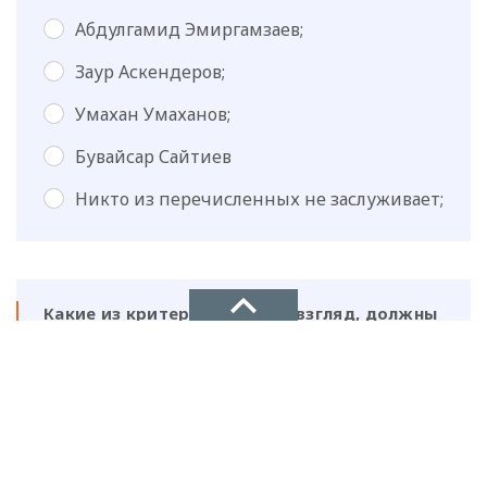
Абдулгамид Эмиргамзаев;
Заур Аскендеров;
Умахан Умаханов;
Бувайсар Сайтиев
Никто из перечисленных не заслуживает;
Какие из критериев, на ваш взгляд, должны
быть первостепенными для отстранения
главы района:
НОВОЕ ДЕЛО
— количество вакцинированных
новости, политика, экономика
граждан,
— экономические показатели (условия