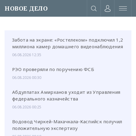
НОВОЕ ДЕЛО
Забота на экране: «Ростелеком» подключил 1,2
миллиона камер домашнего видеонаблюдения
06.08.2026 12:35
РЭО проверяли по поручению ФСБ
06.08.2026 00:30
Абдулпатах Амирханов уходит из Управления
федерального казначейства
06.08.2026 00:25
или через соц. сети
Водовод Чиркей-Махачкала-Каспийск получил
положительную экспертизу