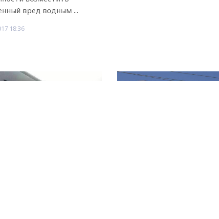
енный вред водным ...
017 18:36
Рекламодателям
етний дагестанец
В Махачкале вновь
няется в смерти
ожидаются отключе
енка
света
твенными органами
Отключения связаны с