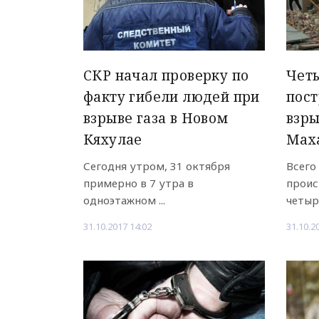
СКР начал проверку по
Чет
факту гибели людей при
пост
взрыве газа в Новом
взры
Кяхулае
Мах
Сегодня утром, 31 октября
Всего
примерно в 7 утра в
проис
одноэтажном ...
четыр
31.10.2017 14:02
31.10.2