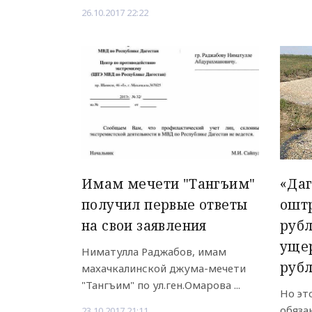
26.10.2017 22:22
Имам мечети "Тангъим"
«Даг
получил первые ответы
оштр
на свои заявления
рубл
уще
Ниматулла Раджабов, имам
руб
махачкалинской джума-мечети
"Тангъим" по ул.ген.Омарова ...
Но эт
обяза
23.10.2017 21:11