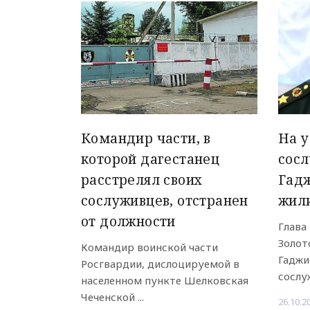
Командир части, в
На у
которой дагестанец
сос
расстрелял своих
Гад
сослуживцев, отстранен
жил
от должности
Глава
Золот
Командир воинской части
Гаджи
Росгвардии, дислоцируемой в
сослуж
населенном пункте Шелковская
Чеченской ...
26.10.2