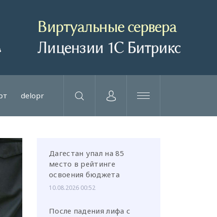
рт
delopr
Дагестан упал на 85
место в рейтинге
освоения бюджета
10.08.2026 00:52
После падения лифа с