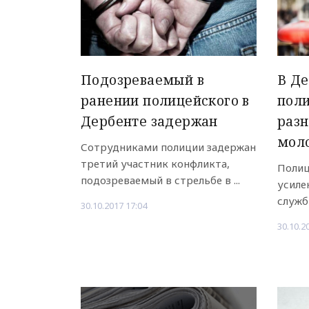
Подозреваемый в
В Де
ранении полицейского в
поли
Дербенте задержан
раз
мол
Сотрудниками полиции задержан
третий участник конфликта,
Полиц
подозреваемый в стрельбе в ...
усиле
служ
30.10.2017 17:04
30.10.2