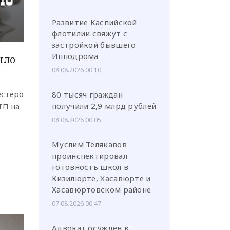
Развитие Каспийской
флотилии свяжут с
застройкой бывшего
Ипподрома
шло
08.08.2026 00:10
естеро
80 тысяч граждан
получили 2,9 млрд рублей
ТП на
08.08.2026 00:05
Муслим Телякавов
проинспектировал
готовность школ в
Кизилюрте, Хасавюрте и
Хасавюртовском районе
07.08.2026 00:47
Адвокат осужден к