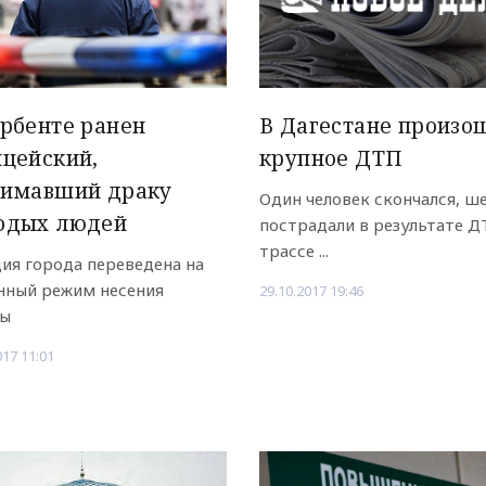
рбенте ранен
В Дагестане произо
цейский,
крупное ДТП
нимавший драку
Один человек скончался, ш
одых людей
пострадали в результате Д
трассе ...
ия города переведена на
нный режим несения
29.10.2017 19:46
бы
017 11:01