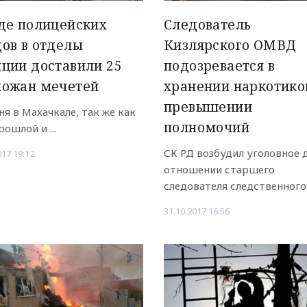
де полицейских
Следователь
ов в отделы
Кизлярского ОМВД
ции доставили 25
подозревается в
хожан мечетей
хранении наркотико
превышении
ня в Махачкале, так же как
полномочий
рошлой и ...
СК РД возбудил уголовное 
017 19:12
отношении старшего
следователя следственного .
31.10.2017 16:56