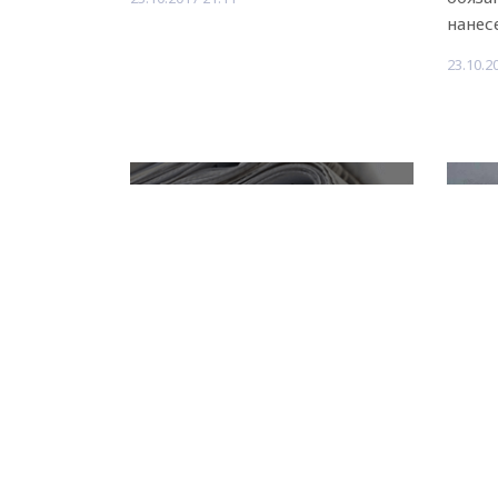
нанес
23.10.2
НОВОЕ ДЕЛО
новости, политика, экономика
Полицейские рейды
63-л
прошли возле 2 мечетей
обви
реб
В эту пятницу прошли
полицейские рейды сразу возле
Следс