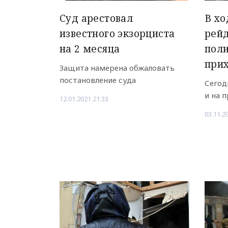
Суд арестовал
В хо
известного экзорциста
рейд
на 2 месяца
поли
при
Защита намерена обжаловать
постановление суда
Сегод
и на п
12.01.2021 21:33
03.11.2