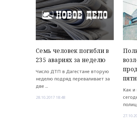
Семь человек погибли в
Пол
235 авариях за неделю
возл
прод
Число ДТП в Дагестане вторую
пят
неделю подряд переваливает за
две ...
Как и
сегод
28.10.2017 18:48
полице
27.10.2