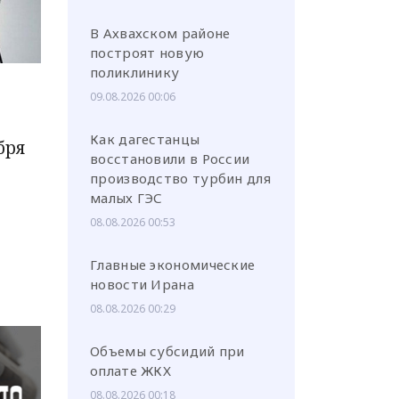
В Ахвахском районе
построят новую
поликлинику
09.08.2026 00:06
Как дагестанцы
бря
восстановили в России
производство турбин для
малых ГЭС
08.08.2026 00:53
Главные экономические
новости Ирана
08.08.2026 00:29
Объемы субсидий при
оплате ЖКХ
08.08.2026 00:18