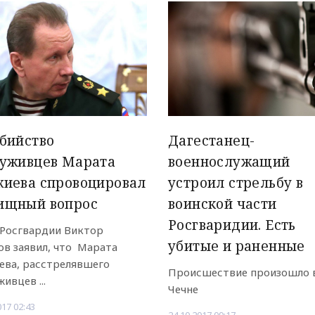
бийство
Дагестанец-
луживцев Марата
военнослужащий
жиева спровоцировал
устроил стрельбу в
ищный вопрос
воинской части
Росгваридии. Есть
 Росгвардии Виктор
убитые и раненные
ов заявил, что Марата
ева, расстрелявшего
Происшествие произошло 
ивцев ...
Чечне
017 02:43