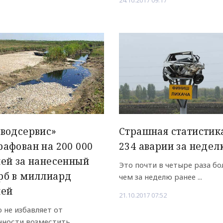
24.10.2017 09:17
водсервис»
Страшная статистик
афован на 200 000
234 аварии за недел
ей за нанесенный
Это почти в четыре раза бо
рб в миллиард
чем за неделю ранее ...
лей
21.10.2017 07:52
о не избавляет от
нности возместить