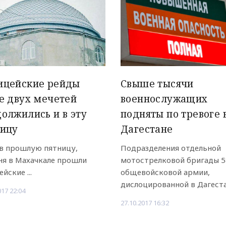
ицейские рейды
Свыше тысячи
е двух мечетей
военнослужащих
олжились и в эту
подняты по тревоге 
ницу
Дагестане
 в прошлую пятницу,
Подразделения отдельной
ня в Махачкале прошли
мотострелковой бригады 5
йские ...
общевойсковой армии,
дислоцированной в Дагестан
017 22:04
27.10.2017 16:32