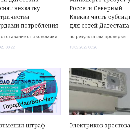
снят нехватку
Россети Северный
тричества
Кавказ часть субсид
ордами потребления
для сетей Дагестана
 отставание от экономики
по результатам проверки
025 00:22
18.05.2025 00:26
 отменил штраф
Электриков арестов