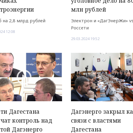
тчиках
уголовное дело на 8
троэнергии
млн рублей
 на 2,8 млрд рублей
Электрон и «ДагЭнерЖи» v
Россети
024 12:08
29.03.2024 19:52
ти Дагестана
Дагэнерго закрыл к
чат контроль над
связи с властями
той Дагэнерго
Дагестана