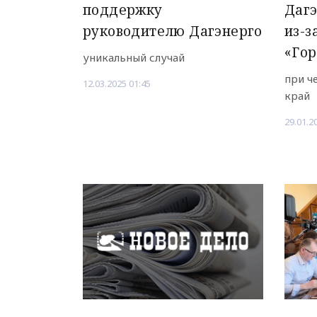
поддержку
Даг
руководителю Дагэнерго
из-з
«Го
уникальный случай
при ч
12.03.2025 01:45
край
29.01.2