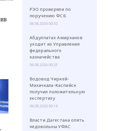
РЭО проверяли по
поручению ФСБ
тив
06.08.2026 00:30
Абдулпатах Амирханов
или через соц. сети
уходит из Управления
федерального
казначейства
06.08.2026 00:25
Водовод Чиркей-
Махачкала-Каспийск
получил положительную
экспертизу
06.08.2026 00:19
Власти Дагестана опять
недовольны УФАС
у