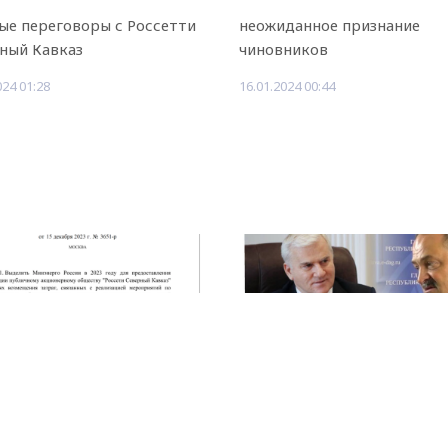
ые переговоры с Россетти
неожиданное признание
ный Кавказ
чиновников
024 01:28
16.01.2024 00:44
Рекламодателям
энерго России
Глава Дагестана не