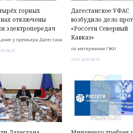
тырёх горных
Дагестанское УФАС
онах отключены
возбудило дело про
ии электропередач
«Россети Северный
Кавказ»
ание у премьера Дагестана
по материалам ГЖИ
026 06:23
22.01.2026 00:39
ти Дагестана
Минэнерго требует 