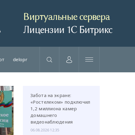
рт
delopr
Забота на экране:
«Ростелеком» подключил
1,2 миллиона камер
домашнего
видеонаблюдения
06.08.2026 12:35