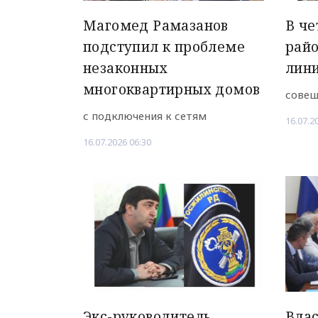
Магомед Рамазанов
В че
подступил к проблеме
рай
незаконных
лин
многоквартирных домов
совещ
с подключения к сетям
16.07.2
16.07.2026 06:30
Экс-руководитель
Влас