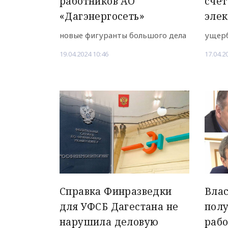
работников АО
счё
«Дагэнергосеть»
элек
новые фигуранты большого дела
ущерб
19.04.2024 10:46
17.04.2
Справка Финразведки
Влас
для УФСБ Дагестана не
полу
нарушила деловую
рабо