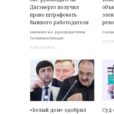
Дагэнерго получил
объя
право штрафовать
элек
бывшего работодателя
рек
назначен и.о. руководителем
Снова
Госжилинспекции
27.07.2
30.08.2025 00:34
«Белый дом» одобрил
Суд