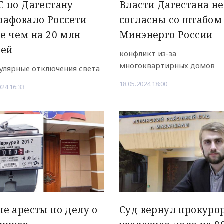
 по Дагестану
Власти Дагестана не
рафовало Россети
согласны со штабом
е чем на 20 млн
Минэнерго России
лей
конфликт из-за
многоквартирных домов
гулярные отключения света
18.05.2024 18:00
024 16:33
е аресты по делу о
Суд вернул прокуро