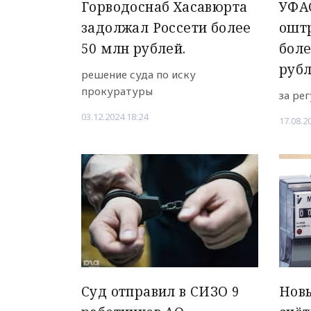
Горводоснаб Хасавюрта
УФАС
задолжал Россети более
ошт
50 млн рублей.
боле
руб
решение суда по иску
прокуратуры
за ре
03.12.2024 18:24
17.08.2
Суд отправил в СИЗО 9
Новы