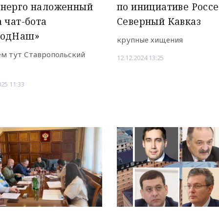
энерго наложенный
по инициативе Росс
а чат-бота
Северный Кавказ
родНаш»
крупные хищения
ем тут Ставропольский
12.12.2024 13:25
025 11:33