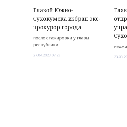
Главой Южно-
Глав
Сухокумска избран экс-
отпр
прокурор города
упр
Сух
после стажировки у главы
республики
неожи
27.04.2023 07:23
23.03.2