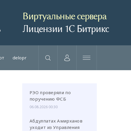
рт
delopr
РЭО проверяли по
поручению ФСБ
06.08.2026 00:30
Абдулпатах Амирханов
уходит из Управления