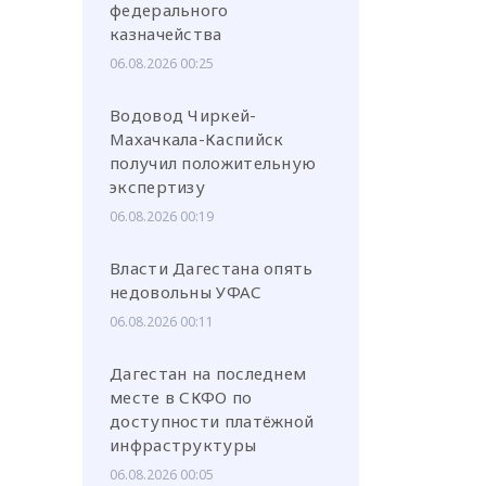
федерального
казначейства
06.08.2026 00:25
Водовод Чиркей-
Махачкала-Каспийск
или через соц. сети
получил положительную
экспертизу
06.08.2026 00:19
Власти Дагестана опять
недовольны УФАС
06.08.2026 00:11
Дагестан на последнем
месте в СКФО по
доступности платёжной
инфраструктуры
06.08.2026 00:05