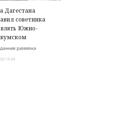
а Дагестана
авил советника
авлять Южно-
окумском
данная развязка
023 13:04