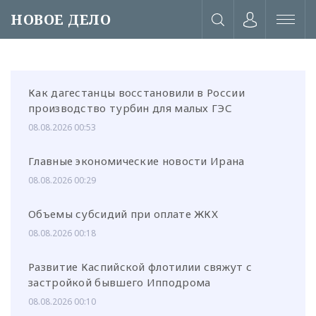
НОВОЕ ДЕЛО
Как дагестанцы восстановили в России
производство турбин для малых ГЭС
08.08.2026 00:53
Главные экономические новости Ирана
08.08.2026 00:29
Объемы субсидий при оплате ЖКХ
08.08.2026 00:18
Развитие Каспийской флотилии свяжут с
или через соц. сети
застройкой бывшего Ипподрома
08.08.2026 00:10