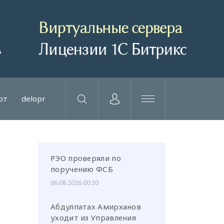
рт
delopr
РЭО проверяли по
поручению ФСБ
06.08.2026 00:30
Абдулпатах Амирханов
уходит из Управления