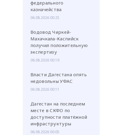
федерального
казначейства
06.08.2026 00:25
Водовод Чиркей-
Махачкала-Каспийск
или через соц. сети
получил положительную
экспертизу
06.08.2026 00:19
Власти Дагестана опять
недовольны УФАС
06.08.2026 00:11
Дагестан на последнем
месте в СКФО по
доступности платёжной
инфраструктуры
06.08.2026 00:05