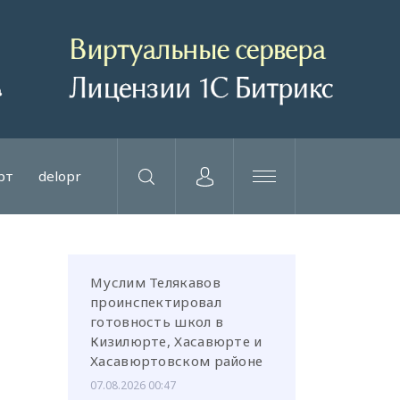
рт
delopr
Муслим Телякавов
проинспектировал
готовность школ в
Кизилюрте, Хасавюрте и
Хасавюртовском районе
07.08.2026 00:47