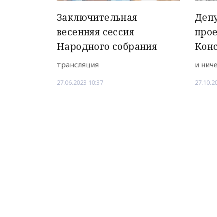
Заключительная
Депу
весенняя сессия
прое
Народного собрания
Кон
трансляция
и нич
27.06.2023 10:37
27.10.2