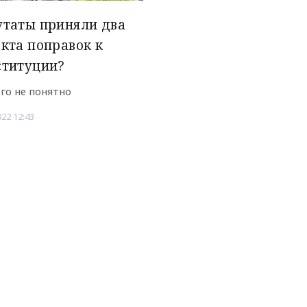
таты приняли два
кта поправок к
ституции?
его не понятно
022 12:43