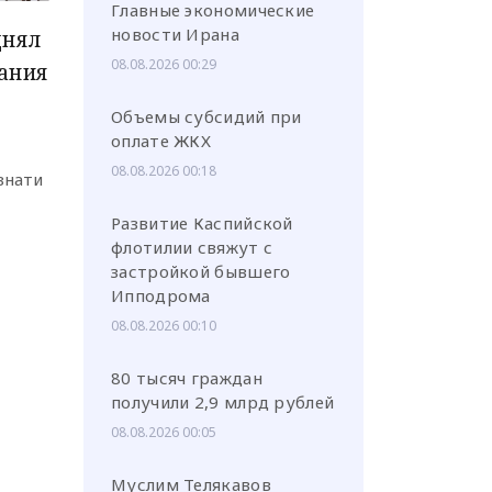
Главные экономические
новости Ирана
днял
08.08.2026 00:29
ания
Объемы субсидий при
оплате ЖКХ
или через соц. сети
08.08.2026 00:18
знати
Развитие Каспийской
флотилии свяжут с
застройкой бывшего
Ипподрома
08.08.2026 00:10
80 тысяч граждан
получили 2,9 млрд рублей
08.08.2026 00:05
Муслим Телякавов