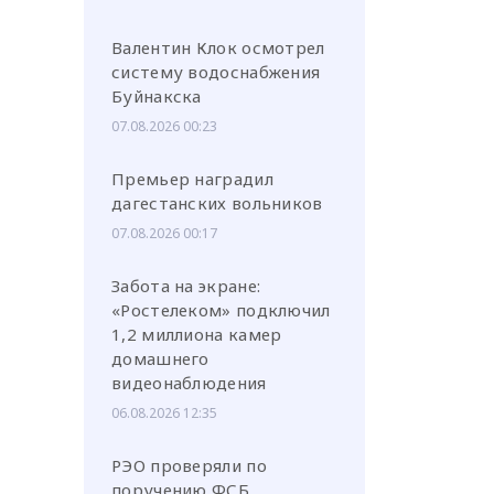
Валентин Клок осмотрел
систему водоснабжения
Буйнакска
07.08.2026 00:23
Премьер наградил
дагестанских вольников
07.08.2026 00:17
Забота на экране:
«Ростелеком» подключил
1,2 миллиона камер
домашнего
видеонаблюдения
06.08.2026 12:35
РЭО проверяли по
поручению ФСБ