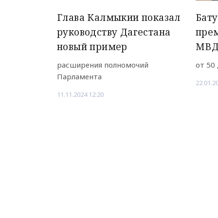
Глава Калмыкии показал
Бату
руководству Дагестана
прем
новый пример
МВД
расширения полномочий
от 50
Парламента
22.01.2
11.11.2024 12:20