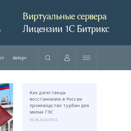
рт
delopr
Как дагестанцы
восстановили в России
производство турбин для
малых ГЭС
08.08.2026 00:53