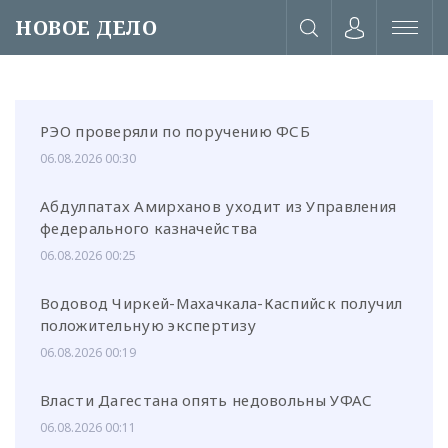
НОВОЕ ДЕЛО
РЭО проверяли по поручению ФСБ
06.08.2026 00:30
Абдулпатах Амирханов уходит из Управления
федерального казначейства
06.08.2026 00:25
Водовод Чиркей-Махачкала-Каспийск получил
положительную экспертизу
06.08.2026 00:19
или через соц. сети
Власти Дагестана опять недовольны УФАС
06.08.2026 00:11