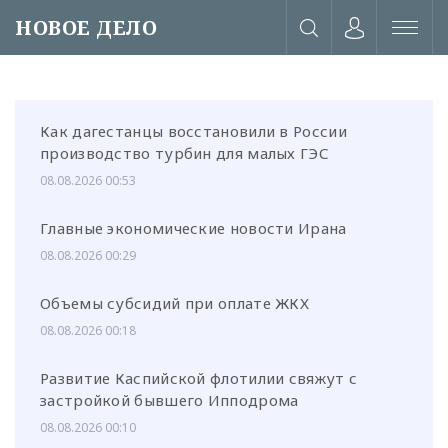
НОВОЕ ДЕЛО
Как дагестанцы восстановили в России
производство турбин для малых ГЭС
08.08.2026 00:53
Главные экономические новости Ирана
08.08.2026 00:29
Объемы субсидий при оплате ЖКХ
08.08.2026 00:18
Развитие Каспийской флотилии свяжут с
или через соц. сети
застройкой бывшего Ипподрома
08.08.2026 00:10