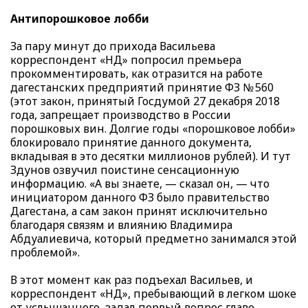
Антипорошковое лобби
За пару минут до прихода Васильева
корреспондент «НД» попросил премьера
прокомментировать, как отразится на работе
дагестанских предприятий принятие ФЗ № 560
(этот закон, принятый Госдумой 27 декабря 2018
года, запрещает производство в России
порошковых вин. Долгие годы «порошковое лобби»
блокировало принятие данного документа,
вкладывая в это десятки миллионов рублей). И тут
Здунов озвучил поистине сенсационную
информацию. «А вы знаете, — сказал он, — что
инициатором данного ФЗ было правительство
Дагестана, а сам закон принят исключительно
благодаря связям и влиянию Владимира
Абдуалиевича, который предметно занимался этой
проблемой».
В этот момент как раз подъехал Васильев, и
корреспондент «НД», пребывающий в легком шоке
от услышанного, задал первый вопрос главе.