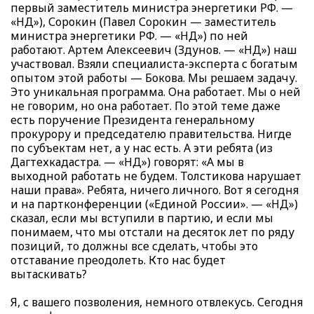
первый заместитель министра энергетики РФ. —
«НД»), Сорокин (Павел Сорокин — заместитель
министра энергетики РФ. — «НД») по ней
работают. Артем Алексеевич (Здунов. — «НД») наш
участвовал. Взяли специалиста-эксперта с богатым
опытом этой работы — Бокова. Мы решаем задачу.
Это уникальная программа. Она работает. Мы о ней
не говорим, но она работает. По этой теме даже
есть поручение Президента генеральному
прокурору и председателю правительства. Нигде
по субъектам нет, а у нас есть. А эти ребята (из
Дагтехкадастра. — «НД») говорят: «А мы в
выходной работать не будем. Толстикова нарушает
наши права». Ребята, ничего личного. Вот я сегодня
и на партконференции («Единой России». — «НД»)
сказал, если мы вступили в партию, и если мы
понимаем, что мы отстали на десяток лет по ряду
позиций, то должны все сделать, чтобы это
отставание преодолеть. Кто нас будет
вытаскивать?
Я, с вашего позволения, немного отвлекусь. Сегодня