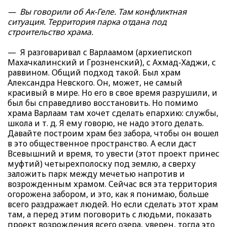
— Вы говорили об Ак-Геле. Там конфликтная
ситуация. Территория парка отдана под
строительство храма.
— Я разговаривал с Варлаамом (архиепископ
Махачкалинский и Грозненский), с Ахмад-Хаджи, с
раввином. Общий подход такой. Был храм
Александра Невского. Он, может, не самый
красивый в мире. Но его в свое время разрушили, и
был бы справедливо восстановить. Но помимо
храма Варлаам там хочет сделать епархию: службы,
школа и т. д. Я ему говорю, не надо этого делать.
Давайте построим храм без забора, чтобы он вошел
в это общественное пространство. А если даст
Всевышний и время, то увести (этот проект принес
муфтий) четырехполоску под землю, а сверху
заложить парк между мечетью напротив и
возрожденным храмом. Сейчас вся эта территория
огорожена забором, и это, как я понимаю, больше
всего раздражает людей. Но если сделать этот храм
там, а перед этим поговорить с людьми, показать
проект возрождения всего озера, уверен, тогда это