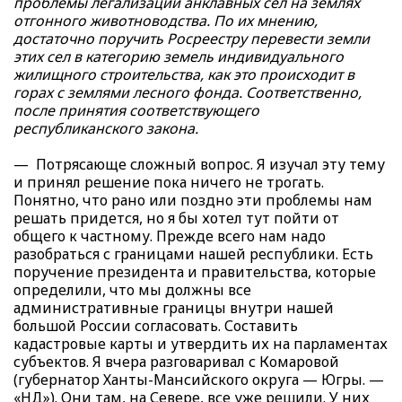
проблемы легализации анклавных сел на землях
отгонного животноводства. По их мнению,
достаточно поручить Росреестру перевести земли
этих сел в категорию земель индивидуального
жилищного строительства, как это происходит в
горах с землями лесного фонда. Соответственно,
после принятия соответствующего
республиканского закона.
— Потрясающе сложный вопрос. Я изучал эту тему
и принял решение пока ничего не трогать.
Понятно, что рано или поздно эти проблемы нам
решать придется, но я бы хотел тут пойти от
общего к частному. Прежде всего нам надо
разобраться с границами нашей республики. Есть
поручение президента и правительства, которые
определили, что мы должны все
административные границы внутри нашей
большой России согласовать. Составить
кадастровые карты и утвердить их на парламентах
субъектов. Я вчера разговаривал с Комаровой
(губернатор Ханты-Мансийского округа — Югры. —
«НД»). Они там, на Севере, все уже решили. У них