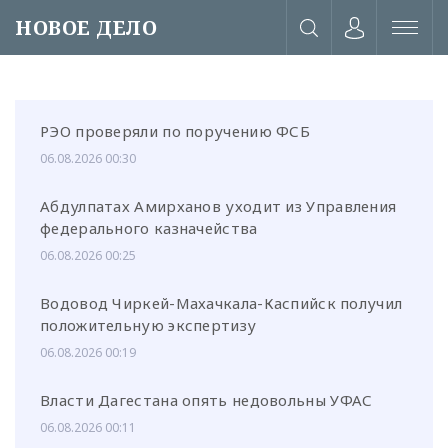
НОВОЕ ДЕЛО
РЭО проверяли по поручению ФСБ
06.08.2026 00:30
Абдулпатах Амирханов уходит из Управления
федерального казначейства
06.08.2026 00:25
Водовод Чиркей-Махачкала-Каспийск получил
положительную экспертизу
06.08.2026 00:19
или через соц. сети
Власти Дагестана опять недовольны УФАС
06.08.2026 00:11