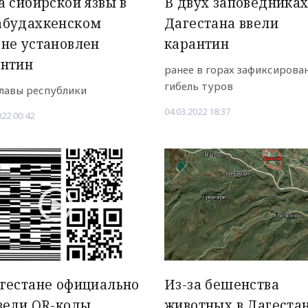
а сибирской язвы в
В двух заповедника
абудахкенском
Дагестана ввели
не установлен
карантин
антин
ранее в горах зафиксирова
гибель туров
главы республики
04.03.2022 18:37
022 00:42
гестане официально
Из-за бешенства
вели QR-коды
животных в Дагеста