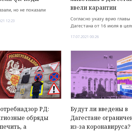
ввели карантин
азали, но не показали
Согласно указу врио главы
021 12:23
Дагестана от 16 июля в целях
17.07.2021 00:26
отребнадзор РД:
Будут ли введены в
игиозные обряды
Дагестане ограниче
печить, а
из-за коронавируса?