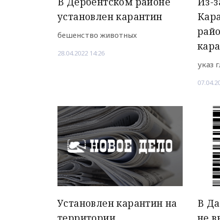
В Дербентском районе
Из-з
установлен карантин
Кар
райо
бешенство животных
кар
28.04.2022 14:26
указ 
07.04.2
Установлен карантин на
В Да
территории
не в