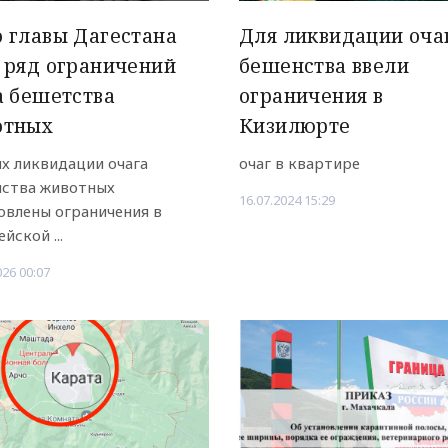
 главы Дагестана
Для ликвидации оча
 ряд ограничений
бешенства ввели
а бешетства
ограничения в
отных
Кизилюрте
ях ликвидации очага
очаг в квартире
ства животных
16.07.2024 15:29
овлены ограничения в
йской ...
026 00:07