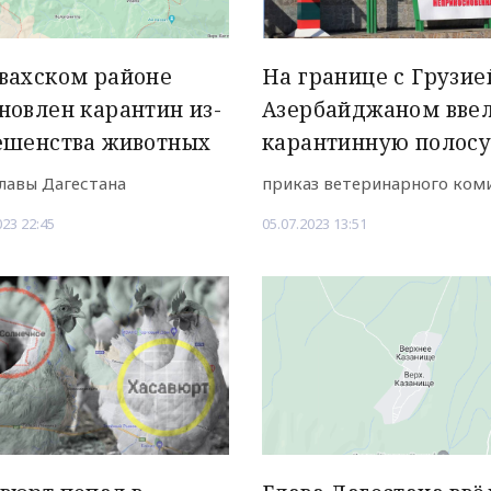
вахском районе
На границе с Грузие
новлен карантин из-
Азербайджаном вве
ешенства животных
карантинную полос
главы Дагестана
приказ ветеринарного ком
023 22:45
05.07.2023 13:51