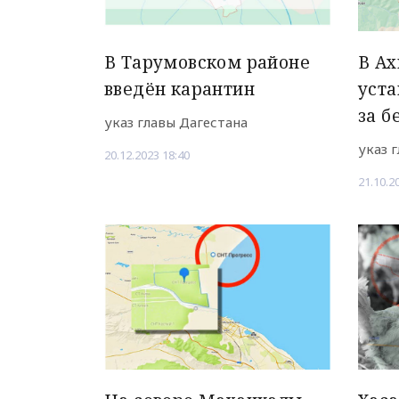
В Тарумовском районе
В Ах
введён карантин
уста
за б
указ главы Дагестана
указ 
20.12.2023 18:40
21.10.2