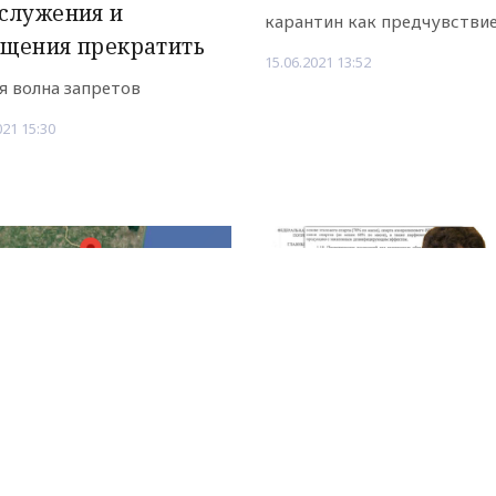
служения и
карантин как предчувстви
ещения прекратить
15.06.2021 13:52
я волна запретов
021 15:30
Рекламодателям
ый указ главы
Роспотребнадзор за
стана в 2021 году о
молельные дома