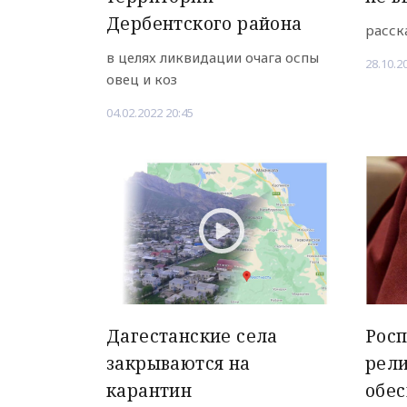
Дербентского района
расск
в целях ликвидации очага оспы
28.10.2
овец и коз
04.02.2022 20:45
Дагестанские села
Росп
закрываются на
рел
карантин
обес