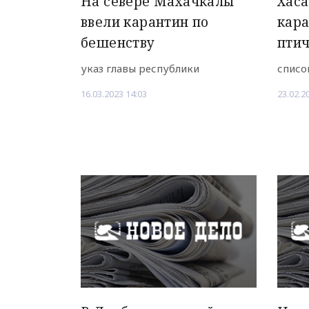
На севере Махачкалы
Хаса
ввели карантин по
кар
бешенству
птич
указ главы республики
списо
16.03.2023 14:03
23.02.2