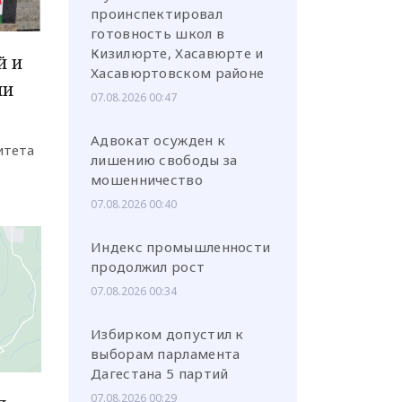
проинспектировал
готовность школ в
Кизилюрте, Хасавюрте и
й и
Хасавюртовском районе
ли
07.08.2026 00:47
у
Адвокат осужден к
итета
лишению свободы за
мошенничество
07.08.2026 00:40
Индекс промышленности
продолжил рост
07.08.2026 00:34
Избирком допустил к
выборам парламента
Дагестана 5 партий
07.08.2026 00:29