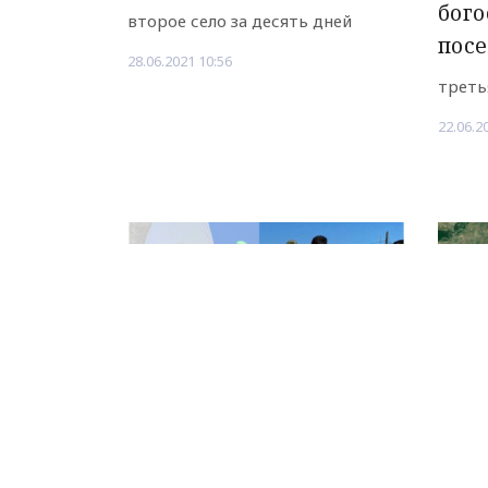
бого
второе село за десять дней
пос
28.06.2021 10:56
треть
22.06.2
НОВОЕ ДЕЛО
новости, политика, экономика
На севере Дагестана
Перв
ввели карантин из-за
Даге