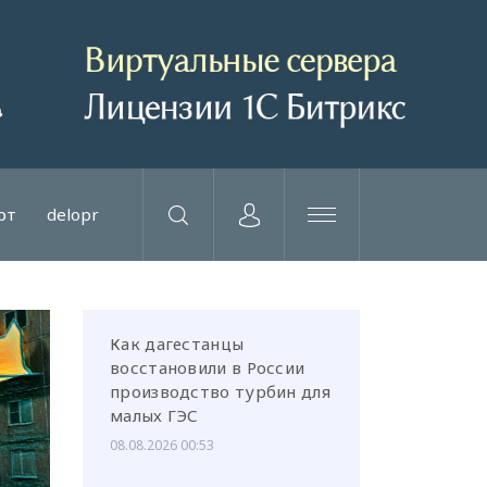
рт
delopr
Как дагестанцы
восстановили в России
производство турбин для
малых ГЭС
08.08.2026 00:53