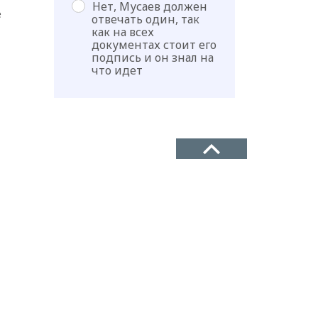
Нет, Мусаев должен
е
отвечать один, так
как на всех
документах стоит его
подпись и он знал на
что идет
ТЕЛЕФОН
+7(8722)67-03-47
АДРЕС
г. Махачкала, ул. Батырмурзаева,
64, офис (кв 61-62)
крыл
ПОЧТА