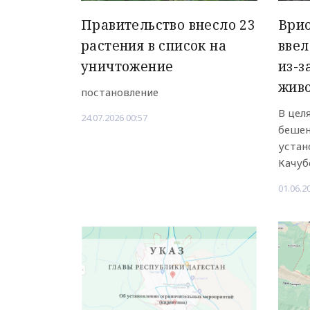
Правительство внесло 23
Врио
растения в список на
ввел
уничтожение
из-з
жив
постановление
В цел
24.07.2026 00:57
бешен
устан
Качубе
01.06.2