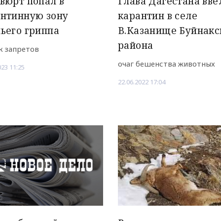
вюрт попал в
Глава Дагестана ввё
антинную зону
карантин в селе
ьего гриппа
В.Казанище Буйнакс
района
к запретов
очаг бешенства животных
023 11:25
22.06.2022 17:04