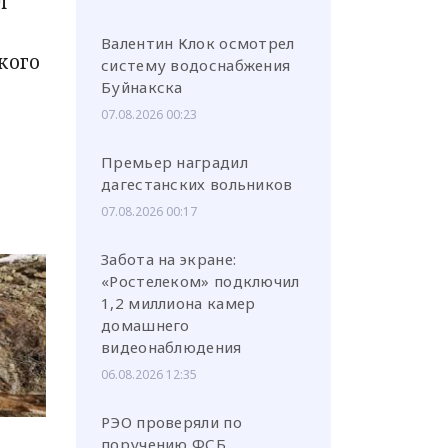
л
Валентин Клок осмотрел
кого
систему водоснабжения
Буйнакска
07.08.2026 00:23
Премьер наградил
дагестанских вольников
07.08.2026 00:17
Забота на экране:
«Ростелеком» подключил
1,2 миллиона камер
домашнего
видеонаблюдения
06.08.2026 12:35
РЭО проверяли по
поручению ФСБ