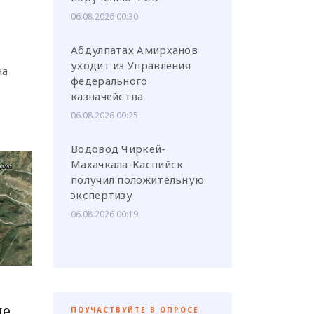
х
06.08.2026 00:30
Абдулпатах Амирханов
уходит из Управления
на
федерального
казначейства
06.08.2026 00:25
Водовод Чиркей-
Махачкала-Каспийск
получил положительную
экспертизу
06.08.2026 00:19
не
ПОУЧАСТВУЙТЕ В ОПРОСЕ