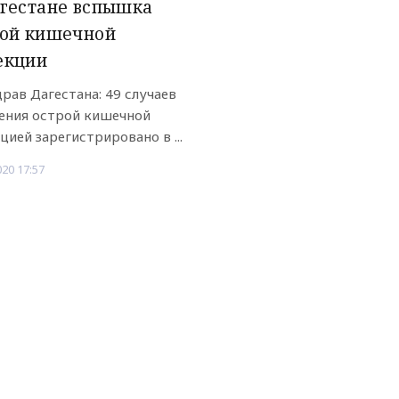
гестане вспышка
рой кишечной
екции
рав Дагестана: 49 случаев
ения острой кишечной
цией зарегистрировано в ...
020 17:57