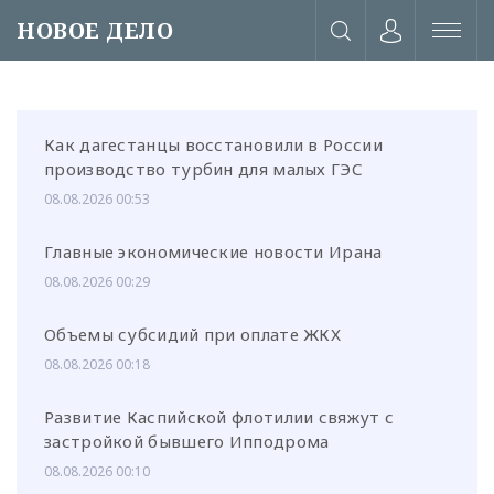
НОВОЕ ДЕЛО
Как дагестанцы восстановили в России
производство турбин для малых ГЭС
08.08.2026 00:53
Главные экономические новости Ирана
08.08.2026 00:29
Объемы субсидий при оплате ЖКХ
08.08.2026 00:18
Развитие Каспийской флотилии свяжут с
или через соц. сети
застройкой бывшего Ипподрома
08.08.2026 00:10