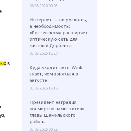
06.08.2026 00:05
е
Интернет — не роскошь,
а необходимость:
«Ростелеком» расширяет
оптическую сеть для
жителей Дербента
05.08.2026 12:27
ных
в
Куда уходит лето: Wink
знает, чем заняться в
августе
05.08.2026 12:16
Президент наградил
о
посмертно заместителя
главы Шамильского
уз,
района
05.08.2026 00:28