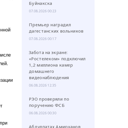
Буйнакска
07.08.2026 00:23
Премьер наградил
енной
дагестанских вольников
07.08.2026 00:17
Забота на экране:
числе
«Ростелеком» подключил
лей.
1,2 миллиона камер
домашнего
видеонаблюдения
изации
06.08.2026 12:35
я
РЭО проверяли по
поручению ФСБ
т
06.08.2026 00:30
 при
Абдулпатах Амирханов