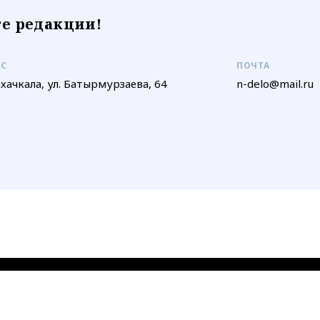
е редакции!
ЕС
ПОЧТА
ахачкала, ул. Батырмурзаева, 64
n-delo@mail.ru