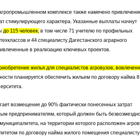
 агропромышленном комплексе также намечено привлечени
ат стимулирующего характера. Указанные выплаты начнут
ны
до 115 человек,
в том числе 71 учителю по профильных
техклассов и 44 специалисту Дагестанского аграрного
ривлеченные в реализацию ключевых проектов.
риобретение жилья для специалистов агровузов, вовлечен
ности планируется обеспечить жильем по договору найма 8
ерситета.
гает возмещение до 90% фактически понесенных затрат
ым предпринимателям, который должен быть безвозмездн
муниципалитета, на территории которого расположен агров
итетом по договору найма жилого помещения специалисту