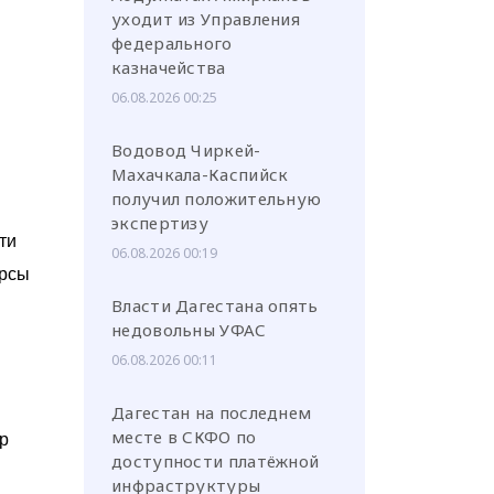
уходит из Управления
федерального
казначейства
06.08.2026 00:25
Водовод Чиркей-
Махачкала-Каспийск
получил положительную
экспертизу
ти
06.08.2026 00:19
урсы
Власти Дагестана опять
недовольны УФАС
06.08.2026 00:11
н
Дагестан на последнем
месте в СКФО по
р
доступности платёжной
инфраструктуры