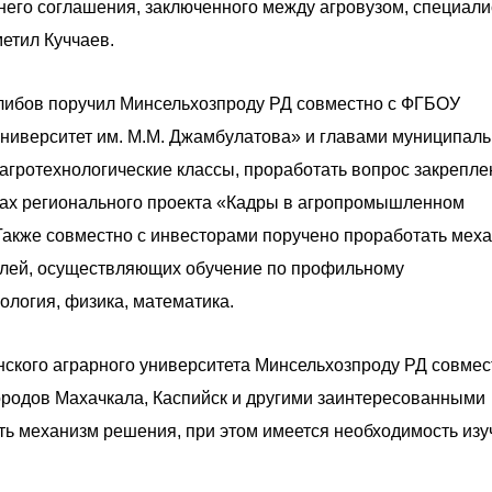
него соглашения, заключенного между агровузом, специали
етил Куччаев.
либов поручил Минсельхозпроду РД совместно с ФГБОУ
университет им. М.М. Джамбулатова» и главами муниципал
 агротехнологические классы, проработать вопрос закрепле
ах регионального проекта «Кадры в агропромышленном
Также совместно с инвесторами поручено проработать мех
елей, осуществляющих обучение по профильному
ология, физика, математика.
ского аграрного университета Минсельхозпроду РД совмес
ородов Махачкала, Каспийск и другими заинтересованными
ть механизм решения, при этом имеется необходимость изу