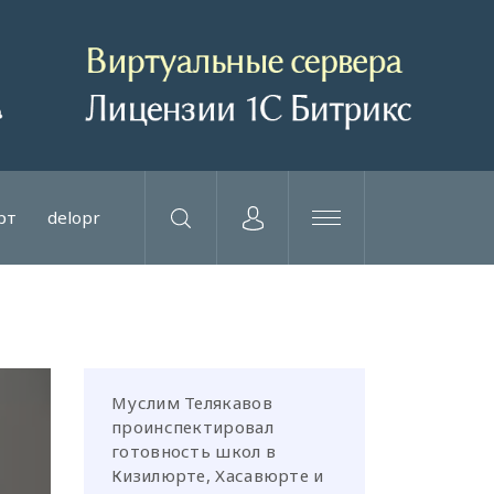
рт
delopr
Муслим Телякавов
проинспектировал
готовность школ в
Кизилюрте, Хасавюрте и