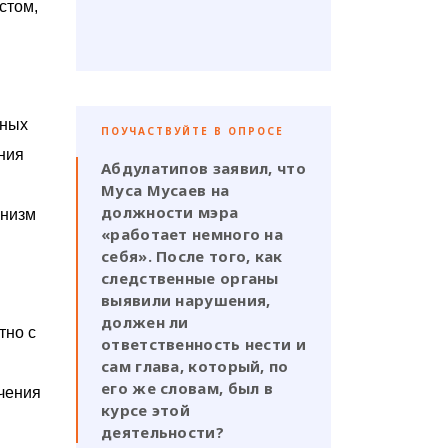
стом,
ьных
ПОУЧАСТВУЙТЕ В ОПРОСЕ
ния
Абдулатипов заявил, что
Муса Мусаев на
должности мэра
анизм
«работает немного на
себя». После того, как
следственные органы
выявили нарушения,
должен ли
тно с
ответственность нести и
сам глава, который, по
его же словам, был в
чения
курсе этой
деятельности?