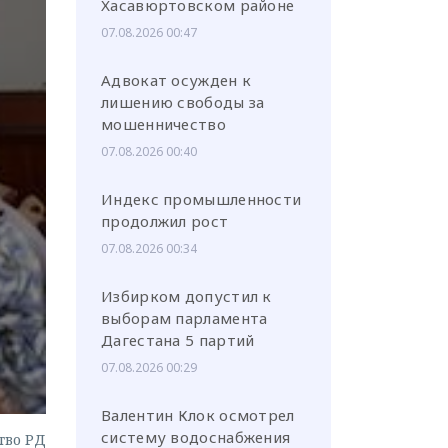
Хасавюртовском районе
07.08.2026 00:47
Адвокат осужден к
лишению свободы за
мошенничество
или через соц. сети
07.08.2026 00:40
Индекс промышленности
продолжил рост
07.08.2026 00:34
Избирком допустил к
выборам парламента
Дагестана 5 партий
07.08.2026 00:29
Валентин Клок осмотрел
систему водоснабжения
тво РД