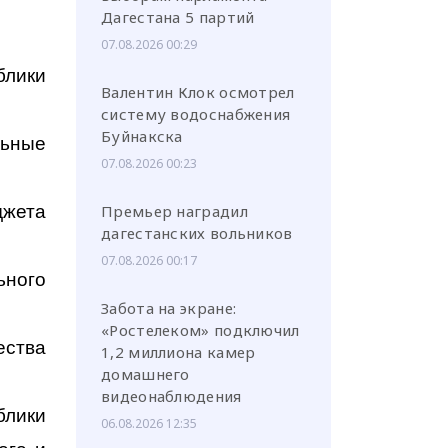
Дагестана 5 партий
07.08.2026 00:29
блики
Валентин Клок осмотрел
систему водоснабжения
Буйнакска
ьные
07.08.2026 00:23
джета
Премьер наградил
дагестанских вольников
07.08.2026 00:17
ьного
Забота на экране:
«Ростелеком» подключил
ества
1,2 миллиона камер
домашнего
видеонаблюдения
блики
06.08.2026 12:35