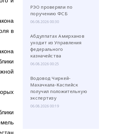
ого и
РЭО проверяли по
поручению ФСБ
акона
06.08.2026 00:30
оля в
Абдулпатах Амирханов
уходит из Управления
федерального
акона
казначейства
блики
06.08.2026 00:25
ожной
Водовод Чиркей-
Махачкала-Каспийск
получил положительную
торых
экспертизу
06.08.2026 00:19
блики
мель
естан