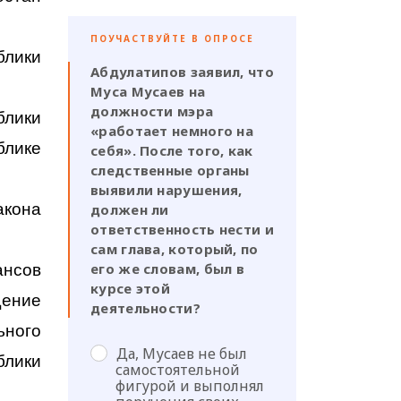
ПОУЧАСТВУЙТЕ В ОПРОСЕ
блики
Абдулатипов заявил, что
Муса Мусаев на
должности мэра
блики
«работает немного на
блике
себя». После того, как
следственные органы
выявили нарушения,
акона
должен ли
ответственность нести и
сам глава, который, по
его же словам, был в
ансов
курсе этой
щение
деятельности?
ьного
Да, Мусаев не был
блики
самостоятельной
фигурой и выполнял