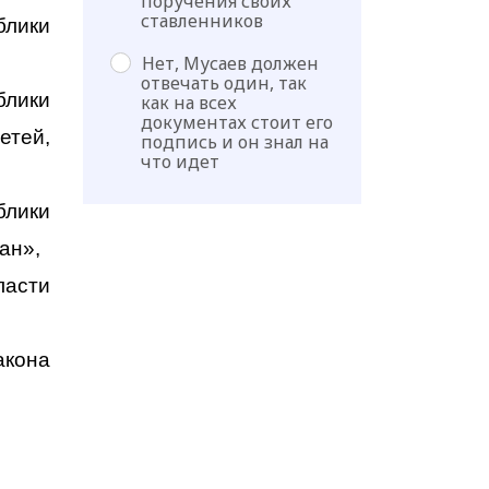
поручения своих
ставленников
блики
Нет, Мусаев должен
отвечать один, так
блики
как на всех
документах стоит его
етей,
подпись и он знал на
что идет
блики
ан»,
ласти
акона