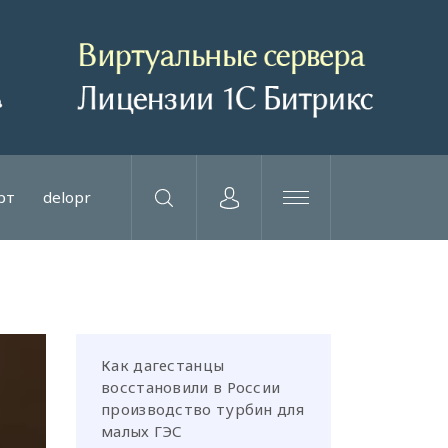
рт
delopr
Как дагестанцы
восстановили в России
производство турбин для
малых ГЭС