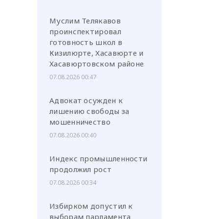
Муслим Телякавов
проинспектировал
готовность школ в
Кизилюрте, Хасавюрте и
Хасавюртовском районе
07.08.2026 00:47
Адвокат осужден к
лишению свободы за
мошенничество
07.08.2026 00:40
Индекс промышленности
продолжил рост
07.08.2026 00:34
Избирком допустил к
выборам парламента