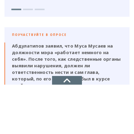
ПОУЧАСТВУЙТЕ В ОПРОСЕ
Абдулатипов заявил, что Муса Мусаев на
должности мэра «работает немного на
себя». После того, как следственные органы
выявили нарушения, должен ли
ответственность нести и сам глава,
который, по его же словам, был в курсе
этой деятельности?
Да, Мусаев не был самостоятельной
НОВОЕ ДЕЛО
фигурой и выполнял поручения своих
ставленников
новости, политика, экономика
Нет, Мусаев должен отвечать один, так
как на всех документах стоит его
подпись и он знал на что идет