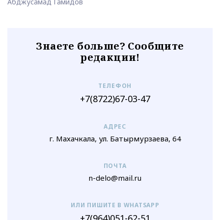
Абджусамад Гамидов
Знаете больше? Сообщите
редакции!
ТЕЛЕФОН
+7(8722)67-03-47
АДРЕС
г. Махачкала, ул. Батырмурзаева, 64
ПОЧТА
n-delo@mail.ru
ИЛИ ПИШИТЕ В WHATSAPP
+7(964)051-62-51