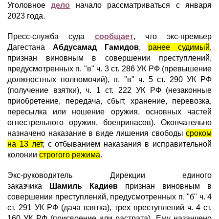
Уголовное
дело
начало рассматриваться с января
2023 года.
Пресс-служба суда
сообщает
, что экс-премьер
Дагестана
Абдусамад Гамидов
,
ранее судимый
,
признан виновным в совершении преступлений,
предусмотренных п. "в" ч. 3 ст. 286 УК РФ (превышение
должностных полномочий), п. "в" ч. 5 ст. 290 УК РФ
(получение взятки), ч. 1 ст. 222 УК РФ (незаконные
приобретение, передача, сбыт, хранение, перевозка,
пересылка или ношение оружия, основных частей
огнестрельного оружия, боеприпасов). Окончательно
назначено наказание в виде лишения свободы
сроком
на 13 лет
, с отбыванием наказания в исправительной
колонии
строгого режима
.
Экс-руководитель Дирекции единого
заказчика
Шамиль Кадиев
признан виновным в
совершении преступлений, предусмотренных п. "б" ч. 4
ст. 291 УК РФ (дача взятка), трех преступлений ч. 4 ст.
160 УК РФ (присвоение или растрата). Ему назанчено