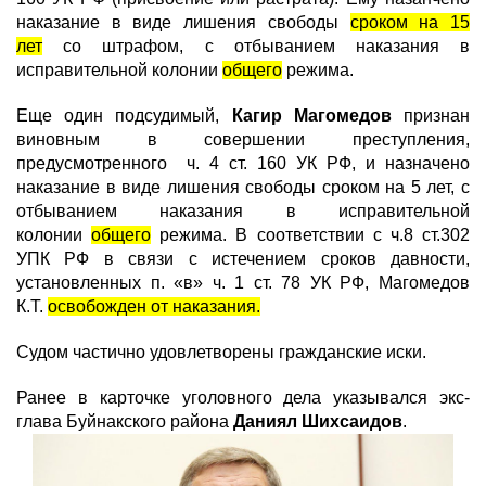
наказание в виде лишения свободы
сроком на 15
лет
со штрафом, с отбыванием наказания в
исправительной колонии
общего
режима.
Еще один подсудимый,
Кагир Магомедов
признан
виновным в совершении преступления,
предусмотренного ч. 4 ст. 160 УК РФ, и назначено
наказание в виде лишения свободы сроком на 5 лет, с
отбыванием наказания в исправительной
колонии
общего
режима. В соответствии с ч.8 ст.302
УПК РФ в связи с истечением сроков давности,
установленных п. «в» ч. 1 ст. 78 УК РФ, Магомедов
К.Т.
освобожден от наказания.
Судом частично удовлетворены гражданские иски.
Ранее в карточке уголовного дела указывался экс-
глава Буйнакского района
Даниял Шихсаидов
.