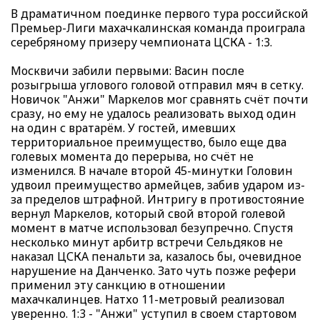
В драматичном поединке первого тура российской
Премьер-Лиги махачкалинская команда проиграла
серебряному призеру чемпионата ЦСКА - 1:3.
Москвичи забили первыми: Васин после
розыгрыша углового головой отправил мяч в сетку.
Новичок "Анжи" Маркелов мог сравнять счёт почти
сразу, но ему не удалось реализовать выход один
на один с вратарём. У гостей, имевших
территориальное преимущество, было еще два
голевых момента до перерыва, но счёт не
изменился. В начале второй 45-минутки Головин
удвоил преимущество армейцев, забив ударом из-
за пределов штрафной. Интригу в противостояние
вернул Маркелов, который свой второй голевой
момент в матче использовал безупречно. Спустя
несколько минут арбитр встречи Сельдяков не
наказал ЦСКА пенальти за, казалось бы, очевидное
нарушение на Данченко. Зато чуть позже рефери
применил эту санкцию в отношении
махачкалинцев. Натхо 11-метровый реализовал
уверенно. 1:3 - "Анжи" уступил в своем стартовом