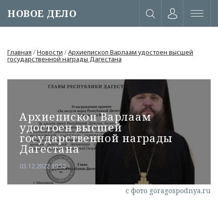
НОВОЕ ДЕЛО
Главная
/
Новости
/
Архиепископ Варлаам удостоен высшей
государственной награды Дагестана
Архиепископ Варлаам
удостоен высшей
государственной награды
Дагестана
03.12.2022 19:58
или через соц. сети
с фото goragospodnya.ru