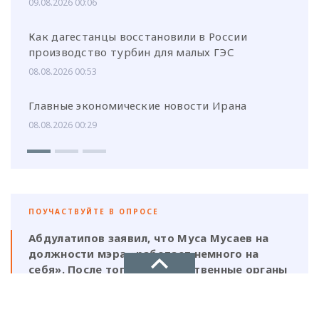
09.08.2026 00:06
Как дагестанцы восстановили в России
производство турбин для малых ГЭС
08.08.2026 00:53
Главные экономические новости Ирана
08.08.2026 00:29
ПОУЧАСТВУЙТЕ В ОПРОСЕ
Абдулатипов заявил, что Муса Мусаев на
должности мэра «работает немного на
себя». После того, как следственные органы
выявили нарушения, должен ли
ответственность нести и сам глава,
который, по его же словам, был в курсе