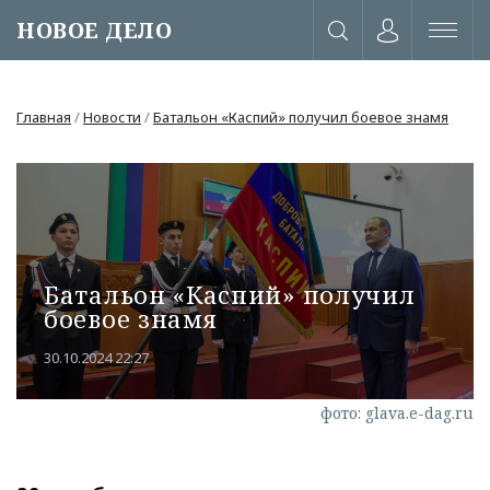
НОВОЕ ДЕЛО
Главная
/
Новости
/
Батальон «Каспий» получил боевое знамя
Батальон «Каспий» получил
боевое знамя
30.10.2024 22:27
фото: glava.e-dag.ru
или через соц. сети