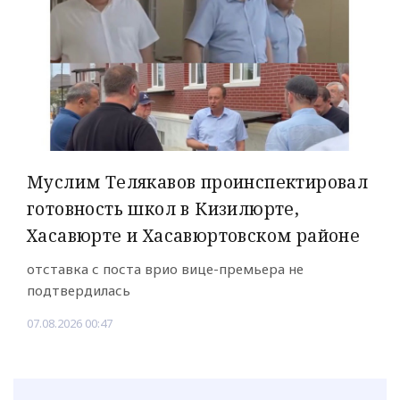
Муслим Телякавов проинспектировал
готовность школ в Кизилюрте,
Хасавюрте и Хасавюртовском районе
отставка с поста врио вице-премьера не
подтвердилась
07.08.2026 00:47