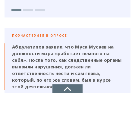
ПОУЧАСТВУЙТЕ В ОПРОСЕ
Абдулатипов заявил, что Муса Мусаев на
должности мэра «работает немного на
себя». После того, как следственные органы
выявили нарушения, должен ли
ответственность нести и сам глава,
который, по его же словам, был в курсе
этой деятельности?
Да, Мусаев не был самостоятельной
фигурой и выполнял поручения своих
НОВОЕ ДЕЛО
ставленников
новости, политика, экономика
Нет, Мусаев должен отвечать один, так
как на всех документах стоит его