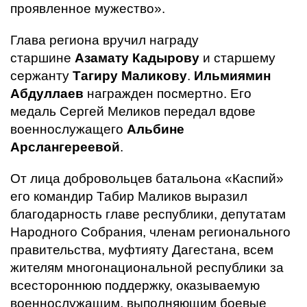
проявленное мужество».
Глава региона вручил награду
старшине
Азамату Кадырову
и старшему
сержанту
Тагиру Маликову
.
Ильмиямин
Абдуллаев
награжден посмертно. Его
медаль Сергей Меликов передал вдове
военнослужащего
Альбине
Арслангереевой
.
От лица добровольцев батальона «Каспий»
его командир Табир Маликов выразил
благодарность главе республики, депутатам
Народного Собрания, членам регионального
правительства, муфтияту Дагестана, всем
жителям многонациональной республики за
всестороннюю поддержку, оказываемую
военнослужащим, выполняющим боевые