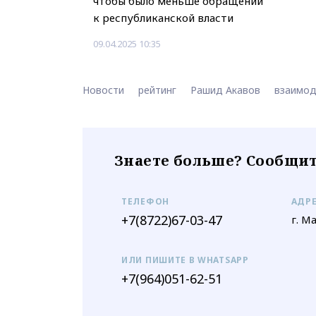
чтобы было меньше обращений
к республиканской власти
09.04.2025 10:35
Новости
рейтинг
Рашид Акавов
взаимод
Знаете больше? Сообщит
ТЕЛЕФОН
АДР
+7(8722)67-03-47
г. М
ИЛИ ПИШИТЕ В WHATSAPP
+7(964)051-62-51