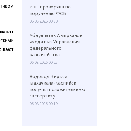
ктивом
РЭО проверяли по
поручению ФСБ
06.08.2026 00:30
жанат
Абдулпатах Амирханов
ескими
уходит из Управления
федерального
рощают
казначейства
06.08.2026 00:25
Водовод Чиркей-
Махачкала-Каспийск
получил положительную
экспертизу
06.08.2026 00:19