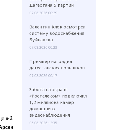
Дагестана 5 партий
07.08.2026 00:29
Валентин Клок осмотрел
систему водоснабжения
Буйнакска
07.08.2026 00:23
Премьер наградил
дагестанских вольников
07.08.2026 00:17
Забота на экране:
«Ростелеком» подключил
1,2 миллиона камер
домашнего
видеонаблюдения
щений.
06.08.2026 12:35
Арсен