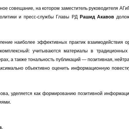
ное совещание, на котором заместитель руководителя АГи
олитики и пресс-службы Главы РД
Рашид Акавов
доло
ление наиболее эффективных практик взаимодействия о
 комплексный: учитываются материалы в традиционны
ерах, а также тональность публикаций — позитивная, нейтр
максимально объективно оценить информационную повестк
ова, уделяется как формированию позитивной информац
циями.
в
,