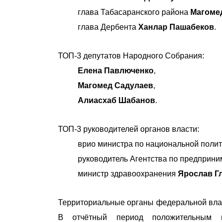
глава Табасаранского района
Магоме
глава Дербента
Ханлар Пашабеков
.
ТОП-3 депутатов Народного Собрания:
Елена Павлюченко
,
Магомед Садулаев
,
Алиасхаб Шабанов
.
ТОП-3 руководителей органов власти:
врио министра по национальной поли
руководитель Агентства по предприни
министр здравоохранения
Ярослав Г
Территориальные органы федеральной влас
В отчётный период положительным 