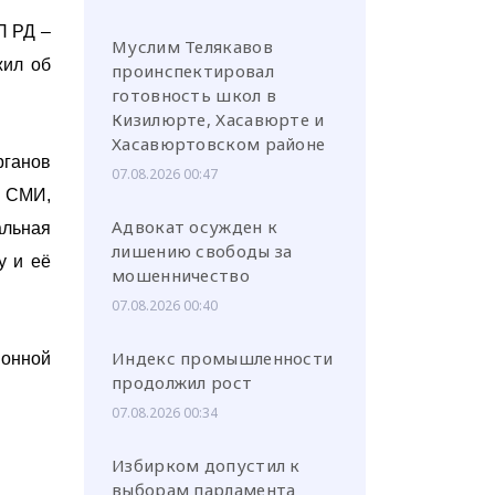
П РД –
Муслим Телякавов
жил об
проинспектировал
готовность школ в
Кизилюрте, Хасавюрте и
Хасавюртовском районе
рганов
07.08.2026 00:47
х СМИ,
Адвокат осужден к
альная
лишению свободы за
у и её
мошенничество
07.08.2026 00:40
Индекс промышленности
ионной
продолжил рост
07.08.2026 00:34
Избирком допустил к
выборам парламента