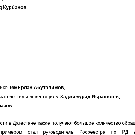
д Курбанов
,
тике
Темирлан Абуталимов
,
мательству и инвестициям
Хаджимурад Исрапилов,
лазов
.
ти в Дагестане также получают большое количество обра
примером стал руководитель Росреестра по РД