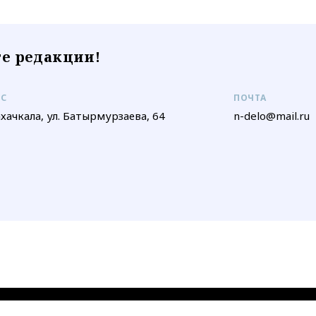
е редакции!
ЕС
ПОЧТА
ахачкала, ул. Батырмурзаева, 64
n-delo@mail.ru