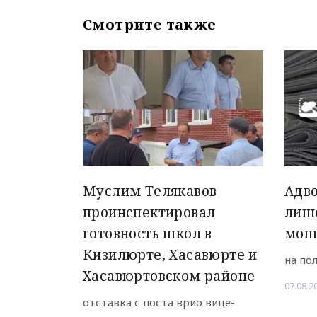
Смотрите также
Муслим Телякавов
Адво
проинспектировал
лиш
готовность школ в
мош
Кизилюрте, Хасавюрте и
на по
Хасавюртовском районе
07.08.2
отставка с поста врио вице-