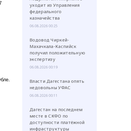
7
уходит из Управления
федерального
казначейства
06.08.2026 00:25
Водовод Чиркей-
Махачкала-Каспийск
получил положительную
экспертизу
06.08.2026 00:19
убле.
Власти Дагестана опять
недовольны УФАС
06.08.2026 00:11
Дагестан на последнем
месте в СКФО по
доступности платёжной
инфраструктуры