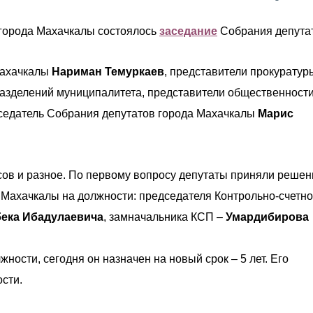
 города Махачкалы состоялось
заседание
Собрания депута
Махачкалы
Нариман Темуркаев
, представители прокуратуры
азделений муниципалитета, представители общественности
седатель Собрания депутатов города Махачкалы
Марис
сов и разное. По первому вопросу депутаты приняли решен
 Махачкалы на должности: председателя Контрольно-счетн
бека Ибадулаевича
, замначальника КСП –
Умардибирова
ности, сегодня он назначен на новый срок – 5 лет. Его
сти.