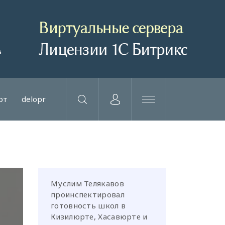
рт
delopr
Муслим Телякавов
проинспектировал
готовность школ в
Кизилюрте, Хасавюрте и