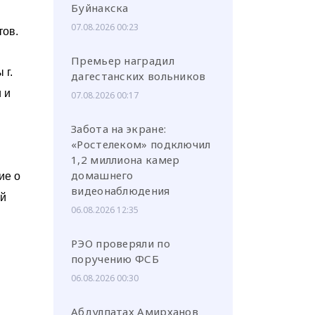
Буйнакска
07.08.2026 00:23
тов.
Премьер наградил
 г.
дагестанских вольников
 и
07.08.2026 00:17
Забота на экране:
«Ростелеком» подключил
1,2 миллиона камер
домашнего
ие о
видеонаблюдения
ой
06.08.2026 12:35
РЭО проверяли по
поручению ФСБ
06.08.2026 00:30
Абдулпатах Амирханов