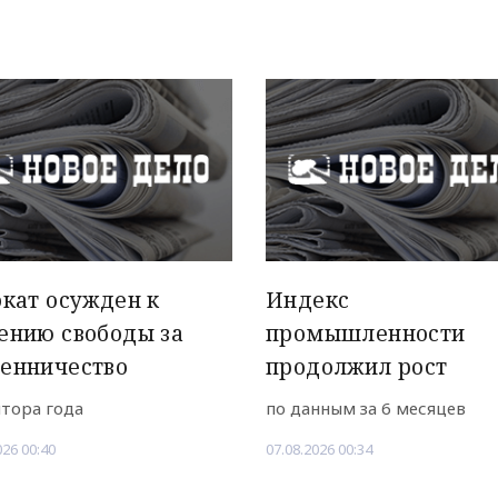
кат осужден к
Индекс
ению свободы за
промышленности
енничество
продолжил рост
лтора года
по данным за 6 месяцев
026 00:40
07.08.2026 00:34