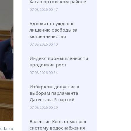
Хасавюртовском районе
07.08.2026 00:47
Адвокат осужден к
лишению свободы за
мошенничество
или через соц. сети
07.08.2026 00:40
Индекс промышленности
продолжил рост
07.08.2026 00:34
Избирком допустил к
выборам парламента
Дагестана 5 партий
07.08.2026 00:29
Валентин Клок осмотрел
систему водоснабжения
kala.ru