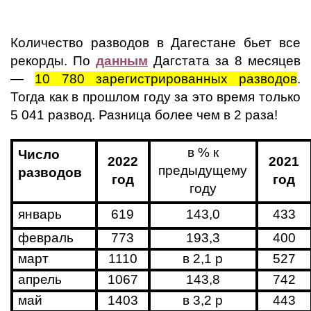
Количество разводов в Дагестане бьет все
рекорды. По
данным
Дагстата за 8 месяцев
—
10 780 зарегистрированных разводов
.
Тогда как в прошлом году за это время только
5 041 развод. Разница более чем в 2 раза!
в % к
Число
2022
2021
предыдущему
разводов
год
год
году
январь
619
143,0
433
февраль
773
193,3
400
март
1110
в 2,1 р
527
апрель
1067
143,8
742
май
1403
в 3,2 р
443