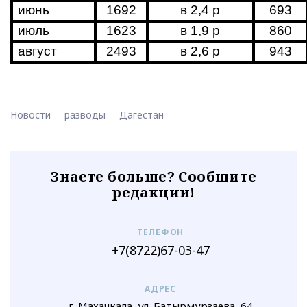
июнь
1692
в 2,4 р
693
июль
1623
в 1,9 р
860
август
2493
в 2,6 р
943
Новости
разводы
Дагестан
Знаете больше? Сообщите
редакции!
ТЕЛЕФОН
+7(8722)67-03-47
АДРЕС
г. Махачкала, ул. Батырмурзаева, 64