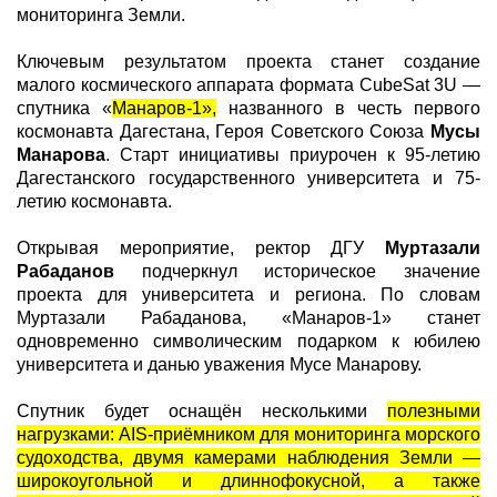
мониторинга Земли.
Ключевым результатом проекта станет создание
малого космического аппарата формата CubeSat 3U —
спутника «
Манаров-1»,
названного в честь первого
космонавта Дагестана, Героя Советского Союза
Мусы
Манарова
. Старт инициативы приурочен к 95-летию
Дагестанского государственного университета и 75-
летию космонавта.
Открывая мероприятие, ректор ДГУ
Муртазали
Рабаданов
подчеркнул историческое значение
проекта для университета и региона. По словам
Муртазали Рабаданова, «Манаров-1» станет
одновременно символическим подарком к юбилею
университета и данью уважения Мусе Манарову.
Спутник будет оснащён несколькими
полезными
нагрузками: AIS-приёмником для мониторинга морского
судоходства, двумя камерами наблюдения Земли —
широкоугольной и длиннофокусной, а также