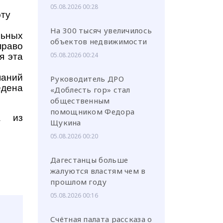
05.08.2026 00:28
эту
На 300 тысяч увеличилось
льных
объектов недвижимости
право
05.08.2026 00:24
я эта
паний
Руководитель ДРО
едена
«Доблесть гор» стал
общественным
помощником Федора
а из
Щукина
05.08.2026 00:20
Дагестанцы больше
жалуются властям чем в
прошлом году
05.08.2026 00:16
Счётная палата рассказа о