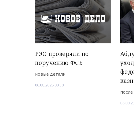
РЭО проверяли по
Абд
поручению ФСБ
уход
фед
новые детали
казн
06.08.2026 00:30
после
06.08.2