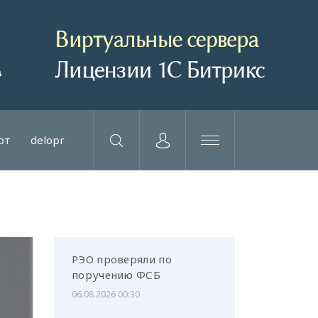
рт
delopr
РЭО проверяли по
поручению ФСБ
06.08.2026 00:30