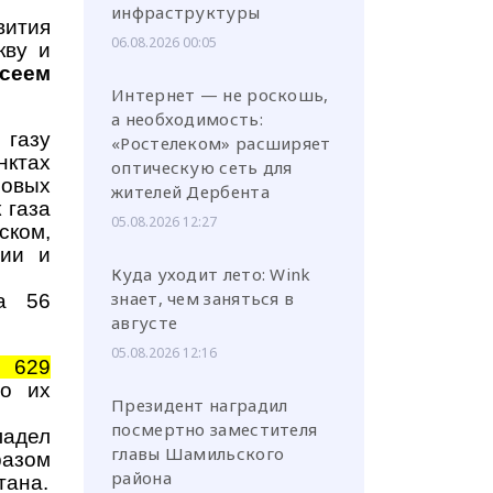
инфраструктуры
вития
06.08.2026 00:05
кву и
сеем
Интернет — не роскошь,
а необходимость:
 газу
«Ростелеком» расширяет
нктах
оптическую сеть для
новых
жителей Дербента
 газа
05.08.2026 12:27
ском,
ции и
Куда уходит лето: Wink
знает, чем заняться в
ва 56
августе
05.08.2026 12:16
 629
по их
Президент наградил
посмертно заместителя
ладел
главы Шамильского
разом
района
тана.