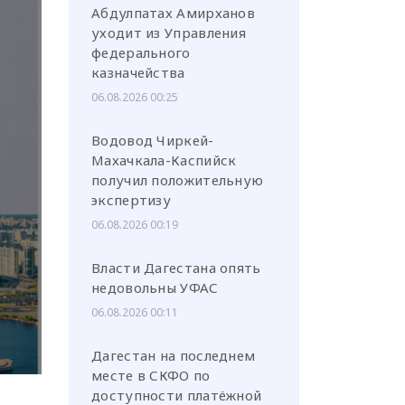
Абдулпатах Амирханов
уходит из Управления
федерального
казначейства
06.08.2026 00:25
или через соц. сети
Водовод Чиркей-
Махачкала-Каспийск
получил положительную
экспертизу
06.08.2026 00:19
Власти Дагестана опять
недовольны УФАС
06.08.2026 00:11
Дагестан на последнем
месте в СКФО по
доступности платёжной