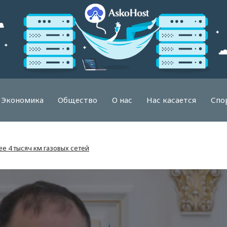
Экономика
Общество
О нас
Нас касается
Спо
е 4 тысяч км газовых сетей