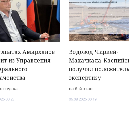
улпатах Амирханов
Водовод Чиркей-
ит из Управления
Махачкала-Каспийс
ерального
получил положител
ачейства
экспертизу
 отпуска
на 6-й этап
026 00:25
06.08.2026 00:19