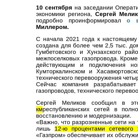
10 сентября
на заседании Операти
экономики региона,
Сергей Мели
подробно проинформировал
о в
Миллером.
С начала 2021 года к настоящему
создана для более чем 2,5 тыс. д
Гумбетовского и Хунзахского рай
межпоселковых газопровода. Кроме 
действующим и подключения нов
Кумторкалинском и Хасавюртовск
технического перевооружения четыр
Сейчас компания разрабатывает
газопроводов, технического перево
Сергей Меликов сообщил в э
км
республиканских сетей в полн
восстановлению и модернизации.
«Важно, что разрозненные сети на 
лишь
12-ю процентами сетевого х
«Газпром» обеспечивает их обслужи