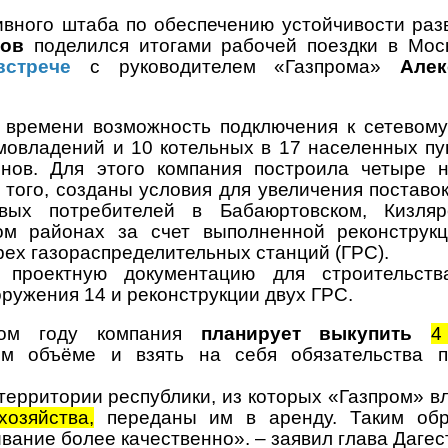
вного штаба по обеспечению устойчивости раз
ков
поделился итогами рабочей поездки в Мос
стрече
с руководителем «Газпрома»
Алек
 времени возможность подключения к сетевому
омовладений и 10 котельных в 17 населенных пу
онов. Для этого компания построила четыре 
того, созданы условия для увеличения поставок
ых потребителей в Бабаюртовском, Кизляр
ом районах за счет выполненной реконструк
ех газораспределительных станций (ГРС).
 проектную документацию для строительст
оружения 14 и реконструкции двух ГРС.
том году компания
планирует выкупить
4
ом объёме и взять на себя обязательства 
территории республики, из которых «Газпром» в
озяйства,
переданы им в аренду. Таким об
вание более качественно». – заявил глава Дагес