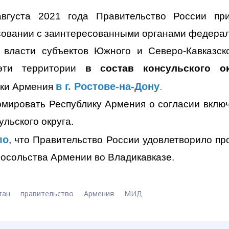
густа 2021 года Правительство России пр
совании с заинтересованными органами федера
 власти субъектов Южного и Северо-Кавказск
 эти территории
в состав консульского ок
в г. Ростове-на-Дону
.
ики Армения
мировать Республику Армения о согласии вклю
ульского округа.
ло
, что Правительство России удовлетворило пр
посольства Армении во Владикавказе.
тан
правительство
Армения
МИД