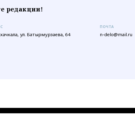
е редакции!
ЕС
ПОЧТА
ахачкала, ул. Батырмурзаева, 64
n-delo@mail.ru