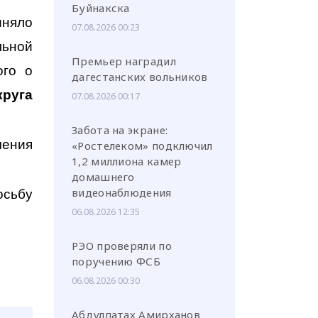
Буйнакска
иняло
07.08.2026 00:23
льной
Премьер наградил
ого о
дагестанских вольников
руга
07.08.2026 00:17
Забота на экране:
чения
«Ростелеком» подключил
1,2 миллиона камер
домашнего
видеонаблюдения
осьбу
06.08.2026 12:35
РЭО проверяли по
поручению ФСБ
06.08.2026 00:30
Абдулпатах Амирханов