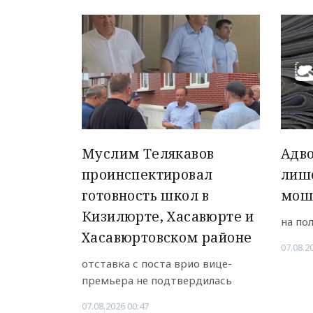
Муслим Телякавов
Адво
проинспектировал
лиш
готовность школ в
мош
Кизилюрте, Хасавюрте и
на по
Хасавюртовском районе
07.08.2
отставка с поста врио вице-
премьера не подтвердилась
07.08.2026 00:47