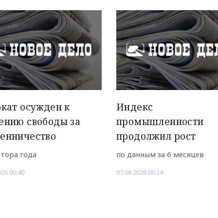
кат осужден к
Индекс
ению свободы за
промышленности
енничество
продолжил рост
лтора года
по данным за 6 месяцев
026 00:40
07.08.2026 00:34