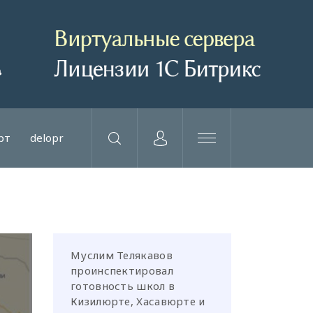
рт
delopr
Муслим Телякавов
проинспектировал
готовность школ в
Кизилюрте, Хасавюрте и