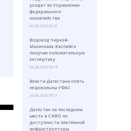
уходит из Управления
федерального
казначейства
06.08.2026 00:25
Водовод Чиркей-
Махачкала-Каспийск
получил положительную
экспертизу
06.08.2026 00:19
Власти Дагестана опять
недовольны УФАС
06.08.2026 00:11
Дагестан на последнем
месте в СКФО по
доступности платёжной
инфраструктуры