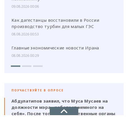
09.08.2026 00:06
Как дагестанцы восстановили в России
производство турбин для малых ГЭС
08.08.2026 00:53
Главные экономические новости Ирана
08.08.2026 00:29
ПОУЧАСТВУЙТЕ В ОПРОСЕ
Абдулатипов заявил, что Муса Мусаев на
должности мэра «работает немного на
себя». После того, как следственные органы
выявили нарушения, должен ли
ответственность нести и сам глава,