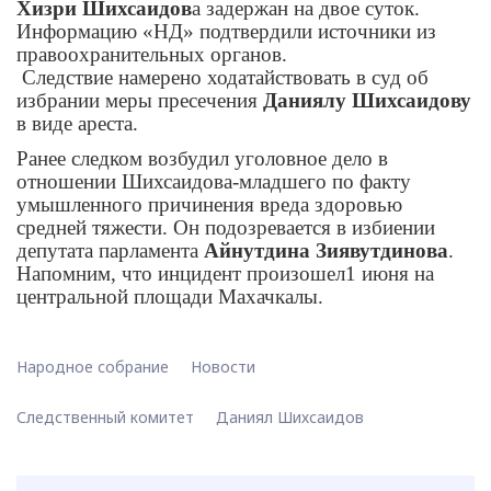
Хизри Шихсаидов
а задержан на двое суток.
Информацию «НД» подтвердили источники из
правоохранительных органов.
Следствие намерено ходатайствовать в суд об
избрании меры пресечения
Даниялу Шихсаидову
в виде ареста.
Ранее следком возбудил уголовное дело в
отношении Шихсаидова-младшего по факту
умышленного причинения вреда здоровью
средней тяжести. Он подозревается в избиении
депутата парламента
Айнутдина Зиявутдинова
.
Напомним, что инцидент произошел1 июня на
центральной площади Махачкалы.
Народное собрание
Новости
Следственный комитет
Даниял Шихсаидов