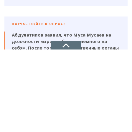
ПОУЧАСТВУЙТЕ В ОПРОСЕ
Абдулатипов заявил, что Муса Мусаев на
должности мэра «работает немного на
себя». После того, как следственные органы
выявили нарушения, должен ли
ответственность нести и сам глава,
НОВОЕ ДЕЛО
который, по его же словам, был в курсе
этой деятельности?
новости, политика, экономика
Да, Мусаев не был самостоятельной
фигурой и выполнял поручения своих
ставленников
Нет, Мусаев должен отвечать один, так
как на всех документах стоит его
Рекламодателям
подпись и он знал на что идет
ТЕЛЕФОН