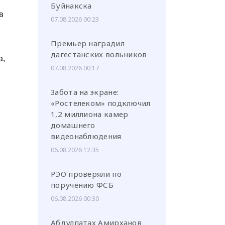
Буйнакска
в
07.08.2026 00:23
Премьер наградил
дагестанских вольников
а,
07.08.2026 00:17
Забота на экране:
«Ростелеком» подключил
1,2 миллиона камер
домашнего
видеонаблюдения
06.08.2026 12:35
РЭО проверяли по
поручению ФСБ
06.08.2026 00:30
Абдулпатах Амирханов