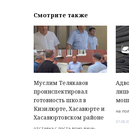
Смотрите также
Муслим Телякавов
Адво
проинспектировал
лиш
готовность школ в
мош
Кизилюрте, Хасавюрте и
на по
Хасавюртовском районе
07.08.2
отставка с поста врио вице-