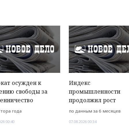
кат осужден к
Индекс
ению свободы за
промышленности
енничество
продолжил рост
лтора года
по данным за 6 месяцев
026 00:40
07.08.2026 00:34