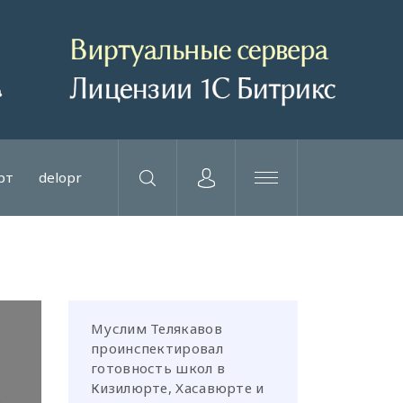
рт
delopr
Муслим Телякавов
проинспектировал
готовность школ в
Кизилюрте, Хасавюрте и