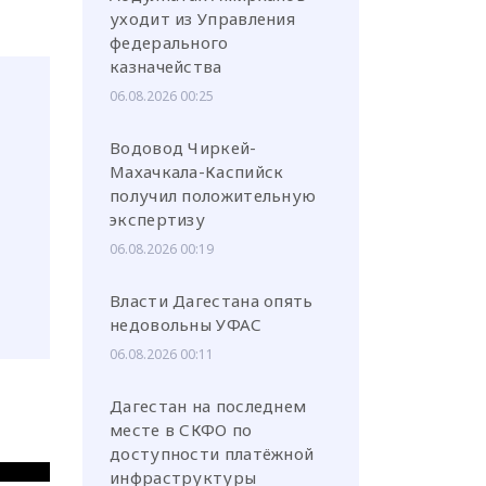
уходит из Управления
федерального
казначейства
06.08.2026 00:25
Водовод Чиркей-
Махачкала-Каспийск
получил положительную
экспертизу
06.08.2026 00:19
Власти Дагестана опять
недовольны УФАС
06.08.2026 00:11
Дагестан на последнем
месте в СКФО по
доступности платёжной
инфраструктуры