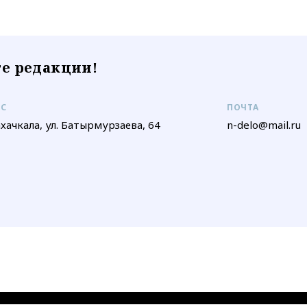
е редакции!
ЕС
ПОЧТА
ахачкала, ул. Батырмурзаева, 64
n-delo@mail.ru