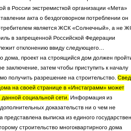
ой в России экстремисткой организации «Мета»
оставлении акта о бездоговорном потреблении он
потребителем является ЖСК «Солнечный», а не 
филь в запрещенной Российской Федерации
длежит отклонению ввиду следующего…
о дома, проект на строящийся дом должен пройт
ое заключение, затем чтобы приступить к началу
имо получить разрешение на строительство.
Свед
дома на своей странице в «Инстаграмм» может
 данной социальной сети.
Информация из
дополнительных доказательств ни о чем не
ла представлена выписка из единого государстве
торому строительство многоквартирного дома