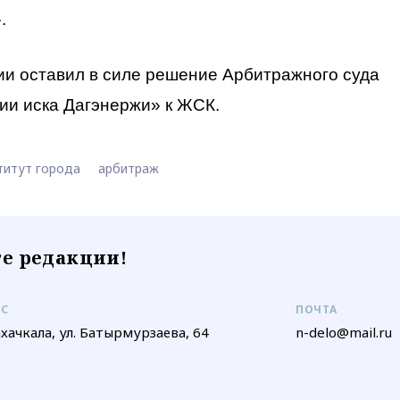
.
ии оставил в силе решение Арбитражного суда
нии иска Дагэнержи» к ЖСК.
титут города
арбитраж
е редакции!
ЕС
ПОЧТА
ахачкала, ул. Батырмурзаева, 64
n-delo@mail.ru