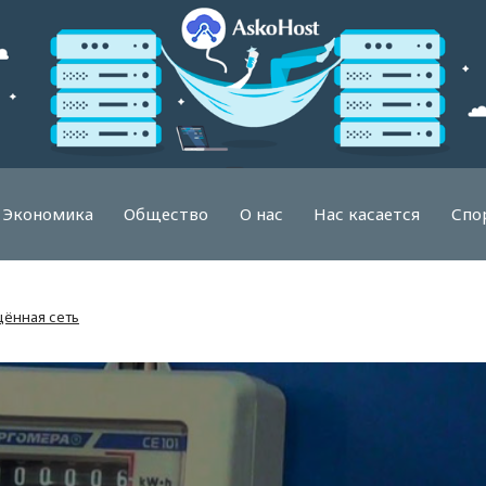
Экономика
Общество
О нас
Нас касается
Спо
щённая сеть