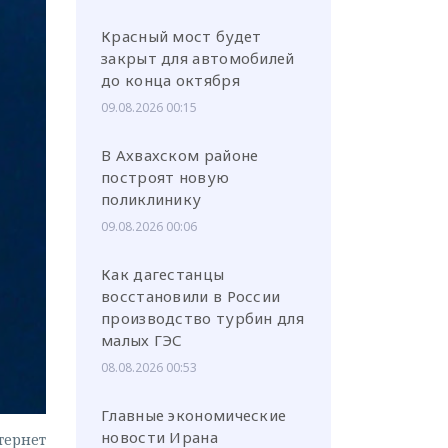
Красный мост будет
закрыт для автомобилей
до конца октября
09.08.2026 00:15
или через соц. сети
В Ахвахском районе
построят новую
поликлинику
09.08.2026 00:06
Как дагестанцы
восстановили в России
производство турбин для
малых ГЭС
08.08.2026 00:53
Главные экономические
новости Ирана
тернет