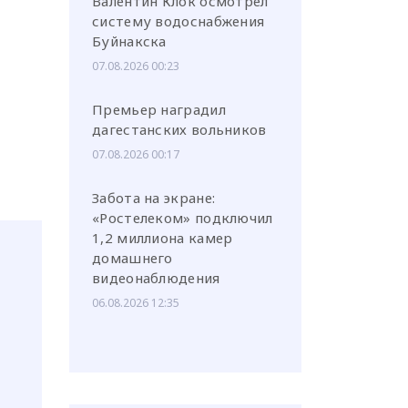
Валентин Клок осмотрел
систему водоснабжения
Буйнакска
07.08.2026 00:23
Премьер наградил
дагестанских вольников
07.08.2026 00:17
Забота на экране:
«Ростелеком» подключил
1,2 миллиона камер
домашнего
видеонаблюдения
06.08.2026 12:35