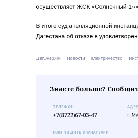
осуществляет ЖСК «Солнечный-1»»
В итоге суд апелляционной инстанц
Дагестана об отказе в удовлетворе
ДагЭнерЖи
Новости
электричество
Инс
Знаете больше? Сообщит
ТЕЛЕФОН
АДР
+7(8722)67-03-47
г. М
ИЛИ ПИШИТЕ В WHATSAPP