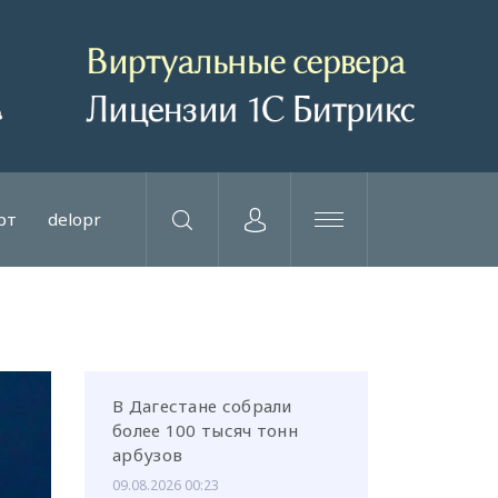
рт
delopr
В Дагестане собрали
более 100 тысяч тонн
арбузов
09.08.2026 00:23