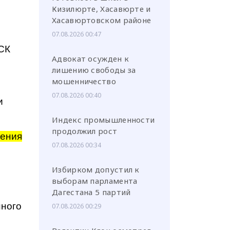
Кизилюрте, Хасавюрте и
Хасавюртовском районе
07.08.2026 00:47
ЖСК
Адвокат осужден к
лишению свободы за
мошенничество
07.08.2026 00:40
и
Индекс промышленности
продолжил рост
ения
07.08.2026 00:34
Избирком допустил к
выборам парламента
Дагестана 5 партий
нного
07.08.2026 00:29