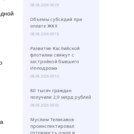
08.08.2026 00:29
одной
Объемы субсидий при
оплате ЖКХ
08.08.2026 00:18
Развитие Каспийской
флотилии свяжут с
застройкой бывшего
о
Ипподрома
08.08.2026 00:10
80 тысяч граждан
получили 2,9 млрд рублей
08.08.2026 00:05
Муслим Телякавов
та
проинспектировал
готовность школ в