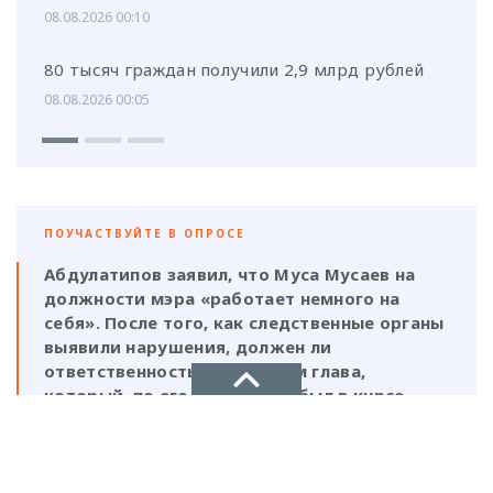
08.08.2026 00:10
80 тысяч граждан получили 2,9 млрд рублей
08.08.2026 00:05
ПОУЧАСТВУЙТЕ В ОПРОСЕ
Абдулатипов заявил, что Муса Мусаев на
должности мэра «работает немного на
себя». После того, как следственные органы
выявили нарушения, должен ли
ответственность нести и сам глава,
который, по его же словам, был в курсе
этой деятельности?
НОВОЕ ДЕЛО
Да, Мусаев не был самостоятельной