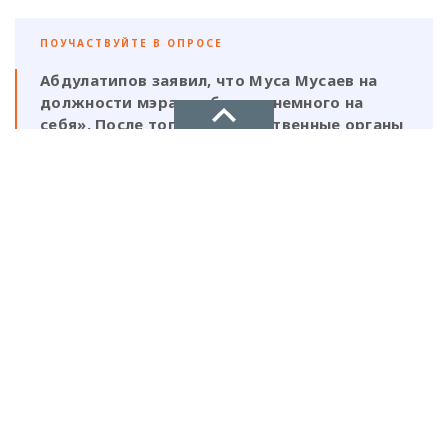
ПОУЧАСТВУЙТЕ В ОПРОСЕ
Абдулатипов заявил, что Муса Мусаев на
должности мэра «работает немного на
себя». После того, как следственные органы
выявили нарушения, должен ли
ответственность нести и сам глава,
НОВОЕ ДЕЛО
который, по его же словам, был в курсе
этой деятельности?
новости, политика, экономика
Да, Мусаев не был самостоятельной
фигурой и выполнял поручения своих
ставленников
Нет, Мусаев должен отвечать один, так
как на всех документах стоит его
Рекламодателям
подпись и он знал на что идет
ТЕЛЕФОН
+7(8722)67-03-47