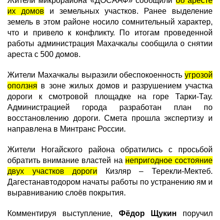
Жители микрорайона «ДОСААФ» сообщили
об аресте
их домов
и земельных участков. Ранее выделение
земель в этом районе носило сомнительный характер,
что и привело к конфликту. По итогам проведенной
работы администрация Махачкалы сообщила о снятии
ареста с 500 домов.
Жители Махачкалы выразили обеспокоенность
угрозой
оползня
в зоне жилых домов и разрушением участка
дороги к смотровой площадке на горе Тарки-Тау.
Администрацией города разработан план по
восстановлению дороги. Смета прошла экспертизу и
направлена в Минтранс России.
Жители Ногайского района обратились с просьбой
обратить внимание властей на
непригодное состояние
двух участков дороги
Кизляр – Терекли-Мектеб.
Дагестанавтодором начаты работы по устранению ям и
выравниванию слоёв покрытия.
Комментируя выступление,
Фёдор Щукин
поручил