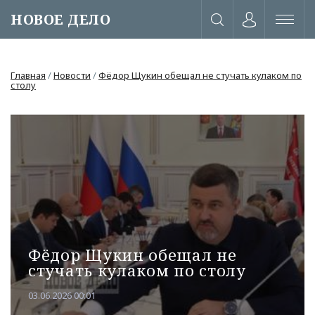
НОВОЕ ДЕЛО
Главная
/
Новости
/
Фёдор Щукин обещал не стучать кулаком по
столу
Фёдор Щукин обещал не
стучать кулаком по столу
или через соц. сети
03.06.2026 00:01