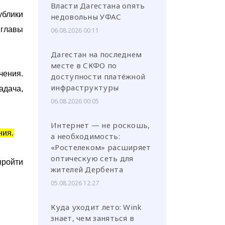
Власти Дагестана опять
ублики
недовольны УФАС
 главы
06.08.2026 00:11
Дагестан на последнем
месте в СКФО по
чения.
доступности платёжной
инфраструктуры
адача,
06.08.2026 00:05
Интернет — не роскошь,
ния.
а необходимость:
«Ростелеком» расширяет
оптическую сеть для
пройти
жителей Дербента
05.08.2026 12:27
Куда уходит лето: Wink
знает, чем заняться в