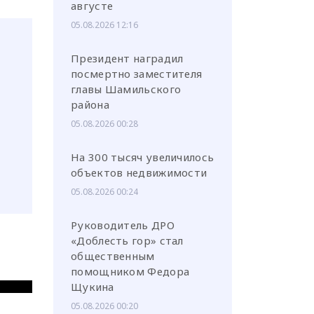
августе
05.08.2026 12:16
Президент наградил
посмертно заместителя
главы Шамильского
района
05.08.2026 00:28
На 300 тысяч увеличилось
объектов недвижимости
05.08.2026 00:24
Руководитель ДРО
«Доблесть гор» стал
общественным
помощником Федора
Щукина
05.08.2026 00:20