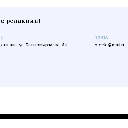
е редакции!
ЕС
ПОЧТА
ахачкала, ул. Батырмурзаева, 64
n-delo@mail.ru