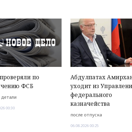
проверяли по
Абдулпатах Амирха
учению ФСБ
уходит из Управлен
федерального
 детали
казначейства
026 00:30
после отпуска
06.08.2026 00:25