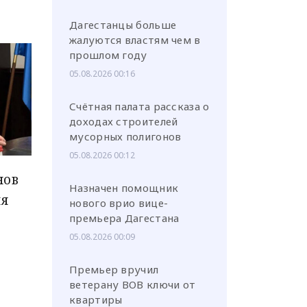
Дагестанцы больше
жалуются властям чем в
прошлом году
05.08.2026 00:16
Счётная палата рассказа о
доходах строителей
мусорных полигонов
05.08.2026 00:12
нов
Назначен помощник
ия
нового врио вице-
премьера Дагестана
05.08.2026 00:09
Премьер вручил
ветерану ВОВ ключи от
квартиры