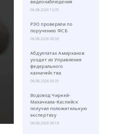
видеонаблюдения
06.08.2026 12:35
РЭО проверяли по
поручению ФСБ
или через соц. сети
06.08.2026 00:30
Абдулпатах Амирханов
уходит из Управления
федерального
казначейства
06.08.2026 00:25
Водовод Чиркей-
Махачкала-Каспийск
получил положительную
экспертизу
06.08.2026 00:19