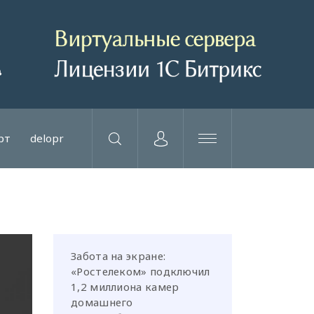
рт
delopr
Забота на экране:
«Ростелеком» подключил
1,2 миллиона камер
домашнего