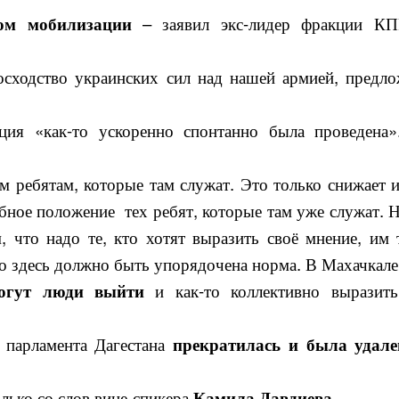
ом мобилизации
– заявил экс-лидер фракции К
сходство украинских сил над нашей армией, предло
ия «как-то ускоренно спонтанно была проведена»
ребятам, которые там служат. Это только снижает 
обное положение тех ребят, которые там уже служат. 
м, что надо те, кто хотят выразить своё мнение, им
что здесь должно быть упорядочена норма. В Махачкал
могут люди выйти
и как-то коллективно выразить
и парламента Дагестана
прекратилась и была удале
лько со слов вице-спикера
Камила Давдиева.