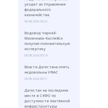
уходит из Управления
федерального
казначейства
06.08.2026 00:25
Водовод Чиркей-
Махачкала-Каспийск
получил положительную
экспертизу
06.08.2026 00:19
Власти Дагестана опять
недовольны УФАС
06.08.2026 00:11
Дагестан на последнем
месте в СКФО по
доступности платёжной
инфраструктуры