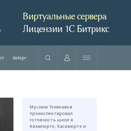
рт
delopr
Муслим Телякавов
проинспектировал
готовность школ в
Кизилюрте, Хасавюрте и