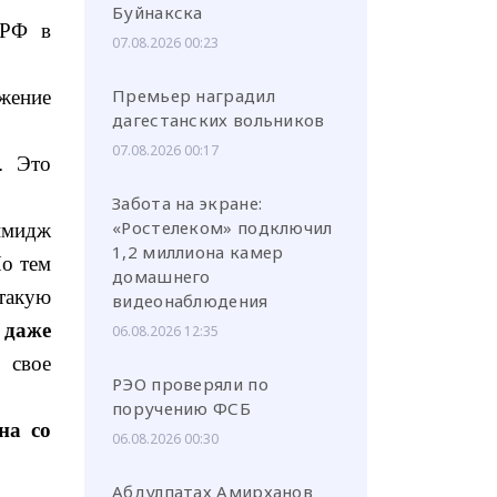
Буйнакска
ПРФ в
07.08.2026 00:23
жение
Премьер наградил
дагестанских вольников
07.08.2026 00:17
. Это
Забота на экране:
имидж
«Ростелеком» подключил
1,2 миллиона камер
Но тем
домашнего
 такую
видеонаблюдения
е
даже
06.08.2026 12:35
 свое
РЭО проверяли по
поручению ФСБ
на со
06.08.2026 00:30
Абдулпатах Амирханов