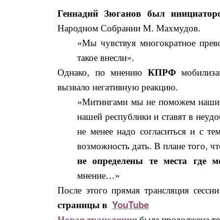
Геннадий Зюганов был инициатор
Народном Собрании М. Махмудов.
«Мы чувствуя многократное прево
такое внесли».
Однако, по мнению
КПРФ
мобилизац
вызвало негативную реакцию.
«Митингами мы не поможем нашим 
нашей республики и ставят в неуд
не менее надо согласиться и с те
возможность дать. В плане того, 
не определены те места где 
мнение…»
После этого прямая трансляция сесси
страницы в
YouTube
Новая трансляция
была продолжена то