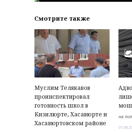
Смотрите также
Муслим Телякавов
Адво
проинспектировал
лиш
готовность школ в
мош
Кизилюрте, Хасавюрте и
на по
Хасавюртовском районе
07.08.2