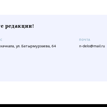
е редакции!
ЕС
ПОЧТА
ахачкала, ул. Батырмурзаева, 64
n-delo@mail.ru