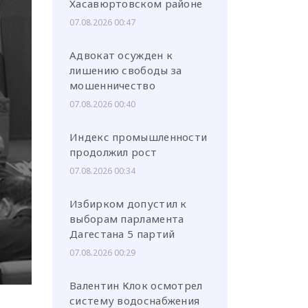
Хасавюртовском районе
07.08.2026 00:47
Адвокат осужден к
лишению свободы за
мошенничество
или через соц. сети
07.08.2026 00:40
Индекс промышленности
продолжил рост
07.08.2026 00:34
Избирком допустил к
выборам парламента
Дагестана 5 партий
07.08.2026 00:29
Валентин Клок осмотрел
систему водоснабжения