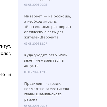
06.08.2026 00:05
Интернет — не роскошь,
а необходимость:
«Ростелеком» расширяет
оптическую сеть для
жителей Дербента
05.08.2026 12:27
итут.
олог,
Куда уходит лето: Wink
знает, чем заняться в
августе
05.08.2026 12:16
ого и
Президент наградил
посмертно заместителя
главы Шамильского
района
05.08.2026 00:28