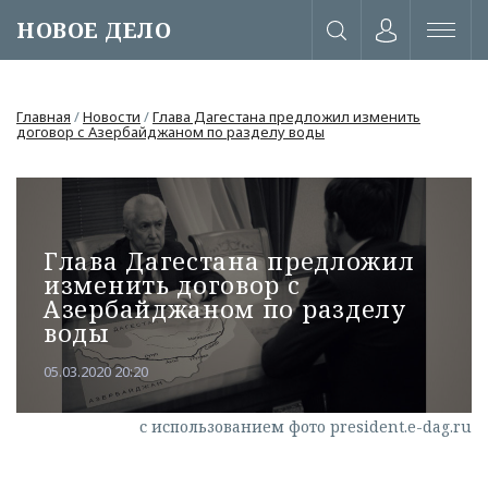
НОВОЕ ДЕЛО
Главная
/
Новости
/
Глава Дагестана предложил изменить
договор с Азербайджаном по разделу воды
Глава Дагестана предложил
изменить договор с
Азербайджаном по разделу
воды
05.03.2020 20:20
или через соц. сети
с использованием фото president.e-dag.ru