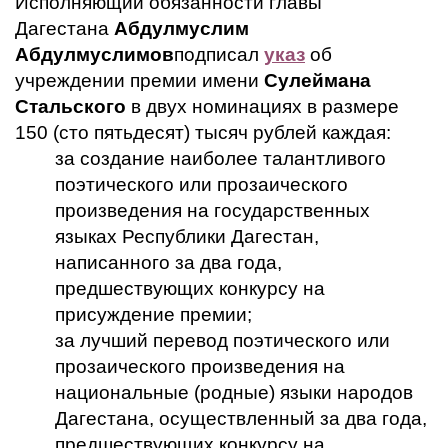
Исполняющий обязанности главы
Дагестана
Абдулмуслим
Абдулмуслимов
подписал
указ
об
учреждении премии имени
Сулеймана
Стальского
в двух номинациях в размере
150 (сто пятьдесят) тысяч рублей каждая:
за создание наиболее талантливого
поэтического или прозаического
произведения на государственных
языках Республики Дагестан,
написанного за два года,
предшествующих конкурсу на
присуждение премии;
за лучший перевод поэтического или
прозаического произведения на
национальные (родные) языки народов
Дагестана, осуществленный за два года,
предшествующих конкурсу на