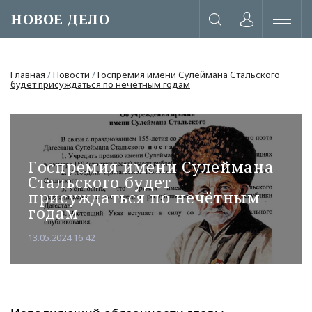
НОВОЕ ДЕЛО
Главная
/
Новости
/
Госпремия имени Сулеймана Стальского
будет присуждаться по нечётным годам
Госпремия имени Сулеймана
Стальского будет
присуждаться по нечётным
годам
13.05.2024 16:42
или через соц. сети