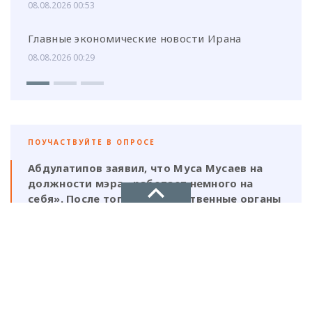
08.08.2026 00:53
Главные экономические новости Ирана
08.08.2026 00:29
ПОУЧАСТВУЙТЕ В ОПРОСЕ
Абдулатипов заявил, что Муса Мусаев на
должности мэра «работает немного на
себя». После того, как следственные органы
выявили нарушения, должен ли
ответственность нести и сам глава,
НОВОЕ ДЕЛО
который, по его же словам, был в курсе
этой деятельности?
новости, политика, экономика
Да, Мусаев не был самостоятельной
фигурой и выполнял поручения своих