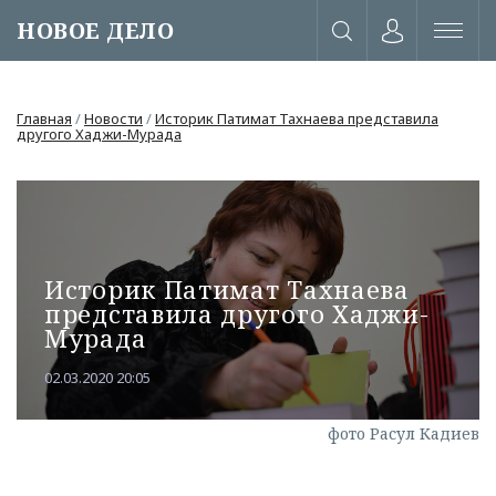
НОВОЕ ДЕЛО
Главная
/
Новости
/
Историк Патимат Тахнаева представила
другого Хаджи-Мурада
Историк Патимат Тахнаева
представила другого Хаджи-
Мурада
02.03.2020 20:05
или через соц. сети
фото Расул Кадиев