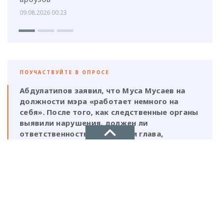
09.08.2026 00:23
ПОУЧАСТВУЙТЕ В ОПРОСЕ
Абдулатипов заявил, что Муса Мусаев на
должности мэра «работает немного на
себя». После того, как следственные органы
выявили нарушения, должен ли
ответственность нести и сам глава,
который, по его же словам, был в курсе
этой деятельности?
НОВОЕ ДЕЛО
Да, Мусаев не был самостоятельной
новости, политика, экономика
фигурой и выполнял поручения своих
ставленников
Нет, Мусаев должен отвечать один, так